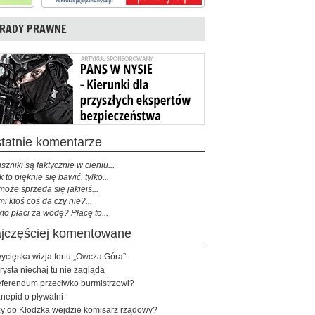
RADY PRAWNE
ostatnie komentarze
szniki są faktycznie w cieniu...
k to pięknie się bawić, tylko...
może sprzeda się jakiejś...
mi ktoś coś da czy nie?...
kto płaci za wodę? Płacę to...
najczęściej komentowane
ycięska wizja fortu „Owcza Góra”
rysta niechaj tu nie zagląda
ferendum przeciwko burmistrzowi?
nepid o pływalni
y do Kłodzka wejdzie komisarz rządowy?