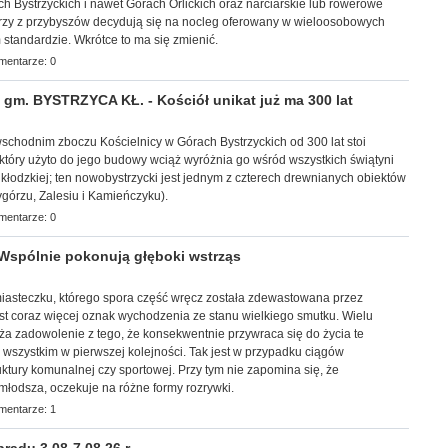
 Bystrzyckich i nawet Górach Orlickich oraz narciarskie lub rowerowe
tórzy z przybyszów decydują się na nocleg oferowany w wieloosobowych
 standardzie. Wkrótce to ma się zmienić.
mentarze: 0
m. BYSTRZYCA KŁ. - Kościół unikat już ma 300 lat
schodnim zboczu Kościelnicy w Górach Bystrzyckich od 300 lat stoi
 który użyto do jego budowy wciąż wyróżnia go wśród wszystkich świątyni
 kłodzkiej; ten nowobystrzycki jest jednym z czterech drewnianych obiektów
ygórzu, Zalesiu i Kamieńczyku).
mentarze: 0
Wspólnie pokonują głęboki wstrząs
 miasteczku, którego spora część wręcz została zdewastowana przez
st coraz więcej oznak wychodzenia ze stanu wielkiego smutku. Wielu
ża zadowolenie z tego, że konsekwentnie przywraca się do życia te
ć wszystkim w pierwszej kolejności. Tak jest w przypadku ciągów
uktury komunalnej czy sportowej. Przy tym nie zapomina się, że
młodsza, oczekuje na różne formy rozrywki.
mentarze: 1