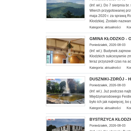
(Inf. wł.). Do 7 sierpnia 
Wierch przygotowanej prz
maja 2020 r. za sprawą 
Kłodzkiej. Zostało nazwa
Kategoria:
aktualności
Ko
GMINA KŁODZKO - Oś
Poniedziałek, 2026-08-03
(Inf. wł.). Budynek zajmo
Kłodzkich su
kcesywnie zm
teraz przyszedł czas na 
Kategoria:
aktualności
Ko
DUSZNIKI-ZDRÓJ - Hi
Poniedziałek, 2026-08-03
(Inf. wł.). Już podczas n
Międzynarodowego Festiwa
było ich jak najwięcej, b
Kategoria:
aktualności
Ko
BYSTRZYCA KŁODZKA
Poniedziałek, 2026-08-03