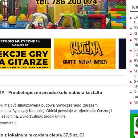
n
LĄ
z..
BY
KŁ
PO
na.
ST
już
BY
na
SU
st.
GM
Kr
- Proekologiczne przedszkole nabiera kształtu
RU
ro
MI
roku ma być
sfinalizowana budowa nowoczesnego, zarazem
ola w Bystrzycy Kłodzkiej. Obiekt powstaje w rejonie ulic Orężnej i
jest gmina, wykorzystując środki unijne.
mentarze: 0
 z lokalnym rekordem ciepła 37,5 st. C!