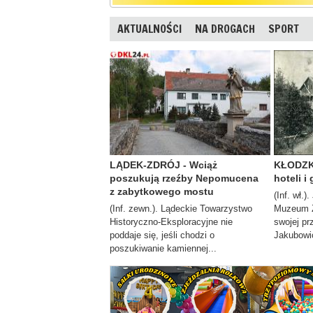
AKTUALNOŚCI
NA DROGACH
SPORT
LĄDEK-ZDRÓJ - Wciąż
KŁODZK
poszukują rzeźby Nepomucena
hoteli i
z zabytkowego mostu
(Inf. wł.)
(Inf. zewn.). Lądeckie Towarzystwo
Muzeum Z
Historyczno-Eksploracyjne nie
swojej pr
poddaje się, jeśli chodzi o
Jakubowic
poszukiwanie kamiennej...