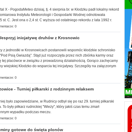
tal X - PogodaMeteo dzisiaj, tj. 4 sierpnia br. w Kłodzku padł lokalny rekord
pomiarowa Instytutu Meteorologii i Gospodarki Wodnej odnotowała
 st. C. Jest ona o 2,4 st. C wyższa od ostatniego rekordu z lata 1992 r.
mentarze: 0
sprzyj inicjatywę druhów z Krosnowic
tnicy z jednostki w Krosnowicach postanowili wspomóc kłodzkie schronisko
"
Pod Psią Gwiazdą". Stąd już rozpoczęta przez nich zbiórka karmy oraz
się tej placówce w związku z prowadzoną działalnością. Gorąco zachęcamy
ny wiejskiej Kłodzko do wsparcia tej inicjatywy. Szczegóły na załączonym
mentarze: 0
wice - Turniej piłkarski z rodzinnym relaksem
śniej było zapowiedziane, w Rudnicy odbył się po raz 29. turniej piłkarski
 To były piłkarz rudnickiej "Wieży", który jakiś czas temu zmarł
tunnym wypadku podczas meczu.
mentarze: 0
miny gotowe do święta plonów