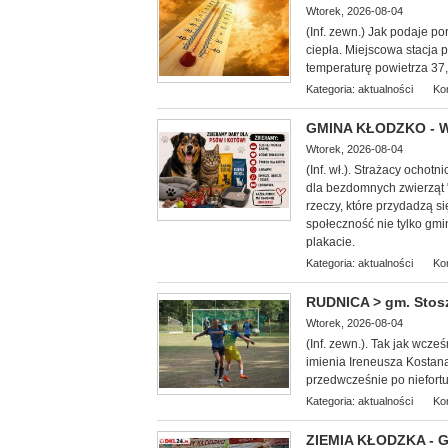
Wtorek, 2026-08-04
(Inf. zewn.) Jak podaje por
ciepła. Miejscowa stacja 
temperaturę powietrza 37,5
Kategoria:
aktualności
Ko
GMINA KŁODZKO - We
Wtorek, 2026-08-04
(Inf. wł.). Strażacy ocho
dla bezdomnych zwierząt 
rzeczy, które przydadzą 
społeczność nie tylko gmi
plakacie.
Kategoria:
aktualności
Ko
RUDNICA > gm. Stoszo
Wtorek, 2026-08-04
(Inf. zewn.). Tak jak wcze
imienia Ireneusza Kostana.
przedwcześnie po niefor
Kategoria:
aktualności
Ko
ZIEMIA KŁODZKA - G