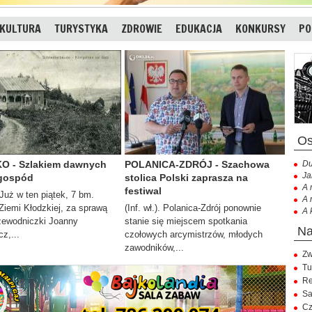
KULTURA
TURYSTYKA
ZDROWIE
EDUKACJA
KONKURSY
PO
O - Szlakiem dawnych
POLANICA-ZDRÓJ - Szachowa
Du
Ja
 gospód
stolica Polski zaprasza na
A 
festiwal
. Już w ten piątek, 7 bm.
A 
iemi Kłodzkiej, za sprawą
(Inf. wł.). Polanica-Zdrój ponownie
A 
zewodniczki Joanny
stanie się miejscem spotkania
z,...
czołowych arcymistrzów, młodych
zawodników,...
Zw
Tu
Re
Sa
Cz