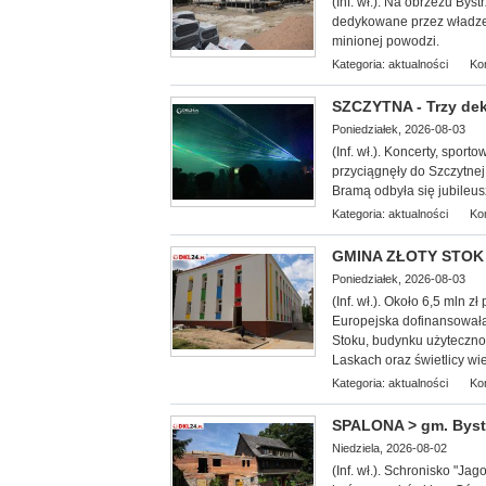
(In
f. wł.). Na obrzeżu Bys
dedykowane przez władze 
minionej powodzi.
Kategoria:
aktualności
Ko
SZCZYTNA - Trzy dek
Poniedziałek, 2026-08-03
(Inf. wł.). Koncerty, spor
przyciągnęły do Szczytnej
Bramą odbyła się jubileus
Kategoria:
aktualności
Ko
GMINA ZŁOTY STOK -
Poniedziałek, 2026-08-03
(Inf. wł.).
Około 6,5 mln zł
Europejska dofinansowała
Stoku, budynku użytecznośc
Laskach oraz świetlicy wi
Kategoria:
aktualności
Ko
SPALONA > gm. Bystr
Niedziela, 2026-08-02
(Inf. wł.
). Schronisko "Jag