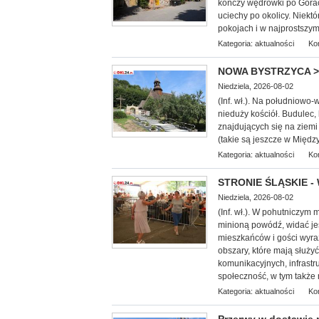
kończy wędrówki po Górach
uciechy po okolicy. Niek
pokojach i w najprostszym
Kategoria:
aktualności
Ko
NOWA BYSTRZYCA > g
Niedziela, 2026-08-02
(Inf.
wł.). Na południowo-w
nieduży kościół. Budulec,
znajdujących się na ziemi
(takie są jeszcze w Międz
Kategoria:
aktualności
Ko
STRONIE ŚLĄSKIE - 
Niedziela, 2026-08-02
(Inf. wł.). W pohutniczym
minioną powódź, widać je
mieszkańców i gości wyra
obszary, które mają służy
komunikacyjnych, infrastr
społeczność, w tym także 
Kategoria:
aktualności
Ko