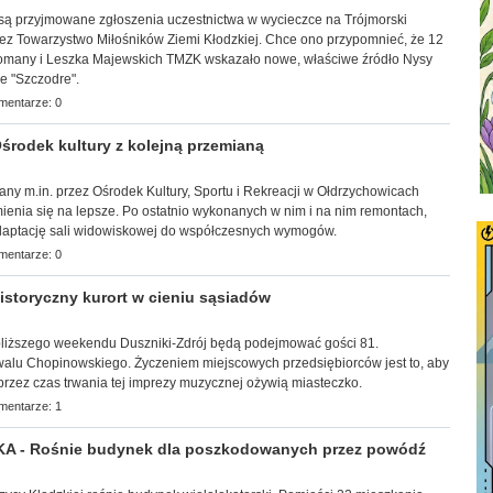
br. są przyjmowane zgłoszenia uczestnictwa w wycieczce na Trójmorski
ez Towarzystwo Miłośników Ziemi Kłodzkiej. Chce ono przypomnieć, że 12
Romany i Leszka Majewskich TMZK wskazało nowe, właściwe źródło Nysy
ne "Szczodre".
mentarze: 0
rodek kultury z kolejną przemianą
wany m.in. przez Ośrodek Kultury, Sportu i Rekreacji w Ołdrzychowicach
ienia się na lepsze. Po ostatnio wykonanych w nim i na nim remontach,
adaptację sali widowiskowej do współczesnych wymogów.
mentarze: 0
storyczny kurort w cieniu sąsiadów
ajbliższego weekendu Duszniki-Zdrój będą podejmować gości 81.
lu Chopinowskiego. Życzeniem miejscowych przedsiębiorców jest to, aby
o przez czas trwania tej imprezy muzycznej ożywią miasteczko.
mentarze: 1
 - Rośnie budynek dla poszkodowanych przez powódź