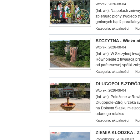
Wtorek, 2026-08-04
(Inf. wł.). Na
polach żniwny
zbierając plony swojego 
gminnych bądź parafialny
Kategoria:
aktualności
Ko
SZCZYTNA - Wieża ci
Wtorek, 2026-08-04
(Inf. wł.). W Szczytnej tr
Równolegle z trwającą pr
od państwowej spółki zaby
Kategoria:
aktualności
Ko
DŁUGOPOLE-ZDRÓJ - 
Wtorek, 2026-08-04
(Inf. wł.). Położone w Ro
Długopole-Zdrój urzeka s
na Dolnym Śląsku miejscow
udanego relaksu.
Kategoria:
aktualności
Ko
ZIEMIA KŁODZKA - Z
Poniedziałek, 2026-08-03