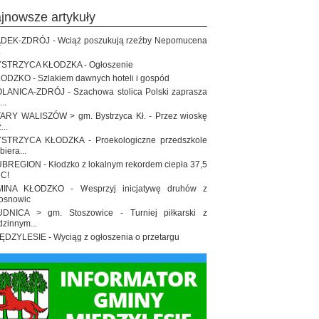
ajnowsze artykuły
DEK-ZDRÓJ - Wciąż poszukują rzeźby Nepomucena
.
STRZYCA KŁODZKA - Ogłoszenie
ODZKO - Szlakiem dawnych hoteli i gospód
LANICA-ZDRÓJ - Szachowa stolica Polski zaprasza
..
ARY WALISZÓW > gm. Bystrzyca Kł. - Przez wioskę
...
STRZYCA KŁODZKA - Proekologiczne przedszkole
biera...
BREGION - Kłodzko z lokalnym rekordem ciepła 37,5
 C!
INA KŁODZKO - Wesprzyj inicjatywę druhów z
osnowic
DNICA > gm. Stoszowice - Turniej piłkarski z
dzinnym...
ĘDZYLESIE - Wyciąg z ogłoszenia o przetargu