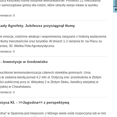
trzycy Kłodzkiej rośnie budynek wielolokatorski. Pomieści 22 mieszkania
samorządowe gminy dla rodzin, które utraciły swoje lokale w wyniku
mentarze: 0
ady Agrofety. Jubileusz przyciągnął tłumy
towe emocje, rodzinne atrakcje i wspomnienia związane z historią wydarzenia
 tłumy mieszkańców oraz turystów. W dniach 1-2 sierpnia br. na Placu za
zowa, 30. Wielka Feta Agroturystyczna.
mentarze: 0
 Inwestycje w środowisko
 pochłonie termomodernizacja czterech obiektów gminnych. Unia
 te zadania kwotą ponad 4,2 mln zł. Dotyczą one: przedszkola w Złotym
i publicznej przy ul. Wiejskiej 2 w Złotym Stoku, świetlicy wiejskiej w
ejskiej w Chwalisławiu.
mentarze: 0
zyca Kł. - >>Jagodna<< z perspektywą
odna" w Spalonej jest miejscem, z którego wiele osób rozpoczyna lub w nim