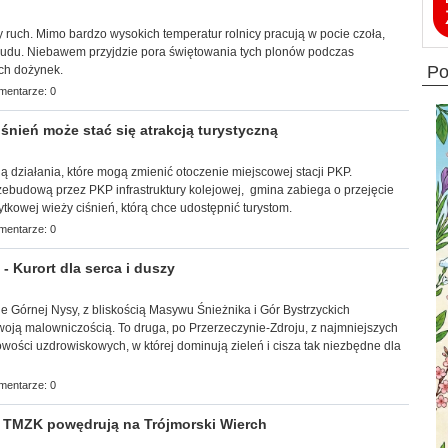
 ruch. Mimo bardzo wysokich temperatur rolnicy pracują w pocie czoła,
trudu. Niebawem przyjdzie pora świętowania tych plonów podczas
p
ch dożynek.
mentarze: 0
śnień może stać się atrakcją turystyczną
wają działania, które mogą zmienić otoczenie miejscowej stacji PKP.
zebudową przez PKP infrastruktury kolejowej, gmina zabiega o przejęcie
tkowej wieży ciśnień, którą chce udostępnić turystom.
mentarze: 0
Kurort dla serca i duszy
wie Górnej Nysy, z bliskością Masywu Śnieżnika i Gór Bystrzyckich
woją malowniczością. To druga, po Przerzeczynie-Zdroju, z najmniejszych
ości uzdrowiskowych, w której dominują zieleń i cisza tak niezbędne dla
mentarze: 0
 TMZK powędrują na Trójmorski Wierch