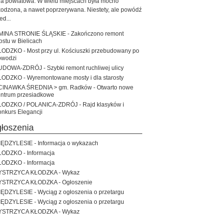
a powiatowa. W wielu miejscach była mocno
odzona, a nawet poprzerywana. Niestety, ale powódź
ed...
MINA STRONIE ŚLĄSKIE - Zakończono remont
stu w Bielicach
ODZKO - Most przy ul. Kościuszki przebudowany po
owodzi
UDOWA-ZDRÓJ - Szybki remont ruchliwej ulicy
ŁODZKO - Wyremontowane mosty i dla starosty
CINAWKA ŚREDNIA > gm. Radków - Otwarto nowe
entrum przesiadkowe
ŁODZKO / POLANICA-ZDRÓJ - Rajd klasyków i
nkurs Elegancji
Ogłoszenia
IĘDZYLESIE - Informacja o wykazach
ŁODZKO - Informacja
ŁODZKO - Informacja
YSTRZYCA KŁODZKA - Wykaz
YSTRZYCA KŁODZKA - Ogłoszenie
ĘDZYLESIE - Wyciąg z ogłoszenia o przetargu
ĘDZYLESIE - Wyciąg z ogłoszenia o przetargu
YSTRZYCA KŁODZKA - Wykaz