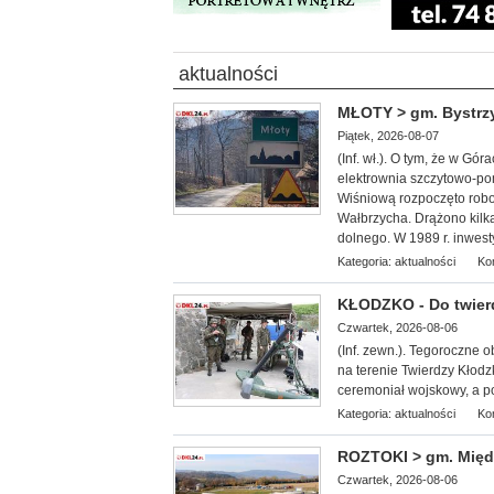
aktualności
MŁOTY > gm. Bystrzy
Piątek, 2026-08-07
(Inf. wł.). O tym, że w G
elektrownia szczytowo-po
Wiśniową rozpoczęto robo
Wałbrzycha. Drążono kilka
dolnego. W 1989 r. inwest
Kategoria:
aktualności
Ko
KŁODZKO - Do twier
Czwartek, 2026-08-06
(Inf. zewn.). T
egoroczne ob
na terenie Twierdzy Kłodz
ceremoniał wojskowy, a po
Kategoria:
aktualności
Ko
ROZTOKI > gm. Międz
Czwartek, 2026-08-06