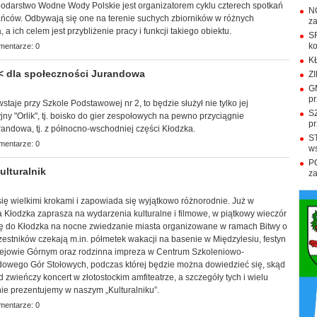
spodarstwo Wodne Wody Polskie jest organizatorem cyklu czterech spotkań
N
ńców. Odbywają się one na terenie suchych zbiorników w różnych
za
a ich celem jest przybliżenie pracy i funkcji takiego obiektu.
S
ko
mentarze: 0
KŁ
< dla społeczności Jurandowa
Z
GM
p
wstaje przy Szkole Podstawowej nr 2, to będzie służył nie tylko jej
SZ
jny "Orlik", tj. boisko do gier zespołowych na pewno przyciągnie
pr
andowa, tj. z północno-wschodniej części Kłodzka.
S
mentarze: 0
ws
P
lturalnik
z
 się wielkimi krokami i zapowiada się wyjątkowo różnorodnie. Już w
ca Kłodzka zaprasza na wydarzenia kulturalne i filmowe, w piątkowy wieczór
ię do Kłodzka na nocne zwiedzanie miasta organizowane w ramach Bitwy o
estników czekają m.in. półmetek wakacji na basenie w Międzylesiu, festyn
lejowie Górnym oraz rodzinna impreza w Centrum Szkoleniowo-
owego Gór Stołowych, podczas której będzie można dowiedzieć się, skąd
 zwieńczy koncert w złotostockim amfiteatrze, a szczegóły tych i wielu
ie prezentujemy w naszym „Kulturalniku”.
mentarze: 0