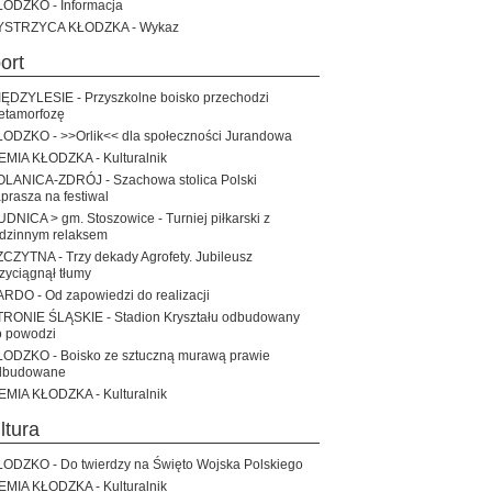
ŁODZKO - Informacja
YSTRZYCA KŁODZKA - Wykaz
port
ĘDZYLESIE - Przyszkolne boisko przechodzi
etamorfozę
ŁODZKO - >>Orlik<< dla społeczności Jurandowa
EMIA KŁODZKA - Kulturalnik
OLANICA-ZDRÓJ - Szachowa stolica Polski
prasza na festiwal
DNICA > gm. Stoszowice - Turniej piłkarski z
odzinnym relaksem
CZYTNA - Trzy dekady Agrofety. Jubileusz
zyciągnął tłumy
RDO - Od zapowiedzi do realizacji
TRONIE ŚLĄSKIE - Stadion Kryształu odbudowany
o powodzi
ŁODZKO - Boisko ze sztuczną murawą prawie
dbudowane
EMIA KŁODZKA - Kulturalnik
ultura
ODZKO - Do twierdzy na Święto Wojska Polskiego
EMIA KŁODZKA - Kulturalnik