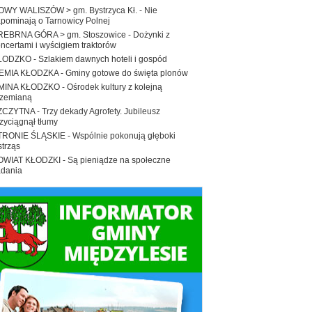
OWY WALISZÓW > gm. Bystrzyca Kł. - Nie
pominają o Tarnowicy Polnej
REBRNA GÓRA > gm. Stoszowice - Dożynki z
ncertami i wyścigiem traktorów
ODZKO - Szlakiem dawnych hoteli i gospód
IEMIA KŁODZKA - Gminy gotowe do święta plonów
INA KŁODZKO - Ośrodek kultury z kolejną
rzemianą
CZYTNA - Trzy dekady Agrofety. Jubileusz
zyciągnął tłumy
TRONIE ŚLĄSKIE - Wspólnie pokonują głęboki
trząs
OWIAT KŁODZKI - Są pieniądze na społeczne
adania