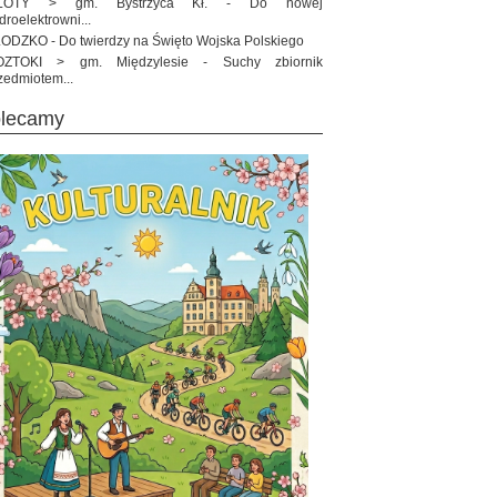
ŁOTY > gm. Bystrzyca Kł. - Do nowej
droelektrowni...
ODZKO - Do twierdzy na Święto Wojska Polskiego
OZTOKI > gm. Międzylesie - Suchy zbiornik
zedmiotem...
olecamy