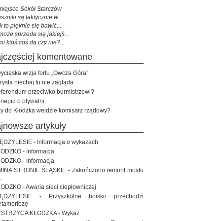
miejsce Sokół Starczów
szniki są faktycznie w...
k to pięknie się bawić,...
może sprzeda się jakiejś...
mi ktoś coś da czy nie?...
najczęściej komentowane
ycięska wizja fortu „Owcza Góra”
rysta niechaj tu nie zagląda
ferendum przeciwko burmistrzowi?
nepid o pływalni
y do Kłodzka wejdzie komisarz rządowy?
ajnowsze artykuły
ĘDZYLESIE - Informacja o wykazach
ODZKO - Informacja
ODZKO - Informacja
INA STRONIE ŚLĄSKIE - Zakończono remont mostu
.
ODZKO - Awaria sieci ciepłowniczej
IĘDZYLESIE - Przyszkolne boisko przechodzi
tamorfozę
STRZYCA KŁODZKA - Wykaz