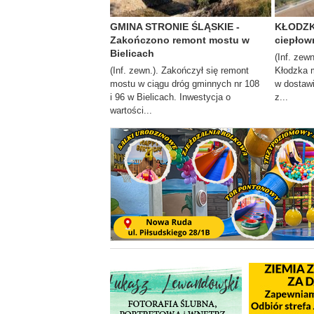
GMINA STRONIE ŚLĄSKIE -
KŁODZKO
Zakończono remont mostu w
ciepłow
Bielicach
(Inf. zew
(Inf. zewn.). Zakończył się remont
Kłodzka m
mostu w ciągu dróg gminnych nr 108
w dostawi
i 96 w Bielicach. Inwestycja o
z...
wartości...