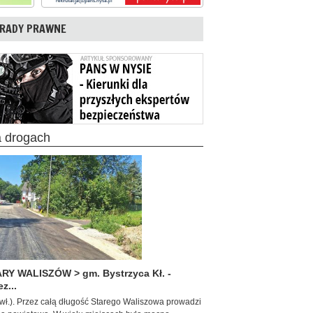
RADY PRAWNE
a drogach
RY WALISZÓW > gm. Bystrzyca Kł. -
z...
. wł.). Przez całą długość Starego Waliszowa prowadzi