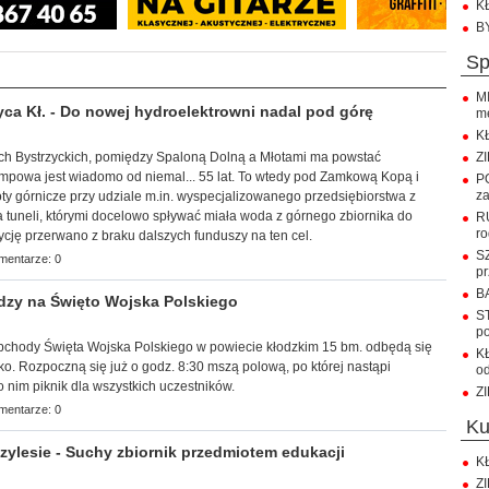
K
B
s
MI
ca Kł. - Do nowej hydroelektrowni nadal pod górę
m
K
órach Bystrzyckich, pomiędzy Spaloną Dolną a Młotami ma powstać
ZI
mpowa jest wiadomo od niemal... 55 lat. To wtedy pod Zamkową Kopą i
P
za
ty górnicze przy udziale m.in. wyspecjalizowanego przedsiębiorstwa z
 tuneli, którymi docelowo spływać miała woda z górnego zbiornika do
RU
r
ycję przerwano z braku dalszych funduszy na ten cel.
SZ
mentarze: 0
pr
BA
dzy na Święto Wojska Polskiego
S
p
chody Święta Wojska Polskiego w powiecie kłodzkim 15 bm. odbędą się
K
ko. Rozpoczną się już o godz. 8:30 mszą polową, po której nastąpi
o
 nim piknik dla wszystkich uczestników.
ZI
mentarze: 0
k
ylesie - Suchy zbiornik przedmiotem edukacji
KŁ
ZI