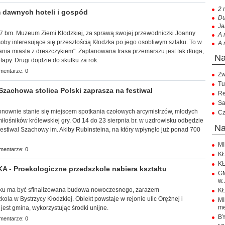
2 
 dawnych hoteli i gospód
Du
Ja
k, 7 bm. Muzeum Ziemi Kłodzkiej, za sprawą swojej przewodniczki Joanny
A 
by interesujące się przeszłością Kłodzka po jego osobliwym szlaku. To w
A 
ia miasta z dreszczykiem". Zaplanowana trasa przemarszu jest tak długa,
apy. Drugi dojdzie do skutku za rok.
mentarze: 0
Zw
Tu
achowa stolica Polski zaprasza na festiwal
Re
Sa
j ponownie stanie się miejscem spotkania czołowych arcymistrzów, młodych
Cz
łośników królewskiej gry. Od 14 do 23 sierpnia br. w uzdrowisku odbędzie
n
estiwal Szachowy im. Akiby Rubinsteina, na który wpłynęło już ponad 700
MI
mentarze: 0
KŁ
KŁ
- Proekologiczne przedszkole nabiera kształtu
GM
w..
roku ma być
sfinalizowana budowa nowoczesnego, zarazem
KŁ
ola w Bystrzycy Kłodzkiej. Obiekt powstaje w rejonie ulic Orężnej i
M
me
jest gmina, wykorzystując środki unijne.
BY
mentarze: 0