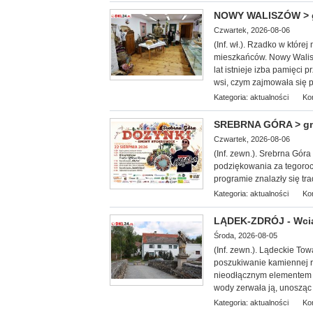
NOWY WALISZÓW > gm.
Czwartek, 2026-08-06
(Inf. wł.). Rzadko w które
mieszkańców. Nowy Walis
lat istnieje izba pamięci 
wsi, czym zajmowała się 
Kategoria:
aktualności
Ko
SREBRNA GÓRA > gm. 
Czwartek, 2026-08-06
(Inf. zewn.). Srebrna Gór
podziękowania za tegoroc
programie znalazły się tr
Kategoria:
aktualności
Ko
LĄDEK-ZDRÓJ - Wcią
Środa, 2026-08-05
(Inf. zewn.). Lądeckie Tow
poszukiwanie kamiennej 
nieodłącznym elementem 
wody zerwała ją, unosząc z
Kategoria:
aktualności
Ko