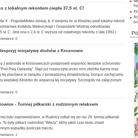
M
hy
 z lokalnym rekordem ciepła 37,5 st. C!
KŁ
R
tal X - PogodaMeteo dzisiaj, tj. 4 sierpnia br. w Kłodzku padł lokalny rekord
pr
pomiarowa Instytutu Meteorologii i Gospodarki Wodnej odnotowała
 st. C. Jest ona o 2,4 st. C wyższa od ostatniego rekordu z lata 1992 r.
p
mentarze: 0
sprzyj inicjatywę druhów z Krosnowic
tnicy z jednostki w Krosnowicach postanowili wspomóc kłodzkie schronisko
"
Pod Psią Gwiazdą". Stąd już rozpoczęta przez nich zbiórka karmy oraz
się tej placówce w związku z prowadzoną działalnością. Gorąco zachęcamy
ny wiejskiej Kłodzko do wsparcia tej inicjatywy. Szczegóły na załączonym
mentarze: 0
wice - Turniej piłkarski z rodzinnym relaksem
śniej było zapowiedziane, w Rudnicy odbył się po raz 29. turniej piłkarski
 To były piłkarz rudnickiej "Wieży", który jakiś czas temu zmarł
tunnym wypadku podczas meczu.
mentarze: 1