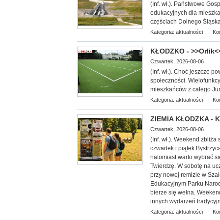
(Inf. wł.). Państwowe Go
edukacyjnych dla miesz
ka
częściach Dolnego Śląska, 
Kategoria:
aktualności
Ko
KŁODZKO - >>Orlik<
Czwartek, 2026-08-06
(Inf. wł.). Choć jeszcze po
społeczności. Wielofunkcy
mieszkańców z całego Jur
Kategoria:
aktualności
Ko
ZIEMIA KŁODZKA - Ku
Czwartek, 2026-08-06
(Inf. wł.). Weekend zbliża
czwartek i piątek Bystrzy
natomiast warto wybrać s
Twierdzę. W sobotę na ucz
przy nowej remizie w Sza
Edukacyjnym Parku Narod
bierze się wełna. Weekend
innych wydarzeń tradycyjn
Kategoria:
aktualności
Ko