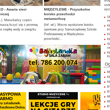
drog
uszk
 - Awaria sieci
MIĘDZYLESIE - Przyszkolne
sprz
niczej
boisko przechodzi
G
metamorfozę
n.). Mieszkańcy części
mo
uszą liczyć się z przerwą
(Inf. wł.). Mocno wysłużone boisko
KŁ
e ciepłej wody w związku
sportowe przy Samorządowej Szkole
p
Podstawowej w Międzylesiu
K
przechodzi...
K
Ś
c
K
Ko
M
K
K
B
B
MI
MI
B