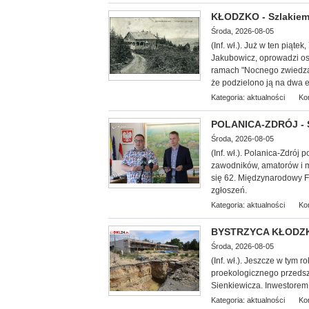
KŁODZKO - Szlakiem
Środa, 2026-08-05
(Inf. wł.
). Już w ten piąte
Jakubowicz, oprowadzi oso
ramach "Nocnego zwiedzan
że podzielono ją na dwa et
Kategoria:
aktualności
Ko
POLANICA-ZDRÓJ - Sz
Środa, 2026-08-05
(Inf. wł.). Polanica-Zdró
zawodników, amatorów i mi
się 62. Międzynarodowy F
zgłoszeń.
Kategoria:
aktualności
Ko
BYSTRZYCA KŁODZKA 
Środa, 2026-08-05
(Inf. wł.). Jeszcze w tym 
proekologicznego przedszk
Sienkiewicza. Inwestorem 
Kategoria:
aktualności
Ko