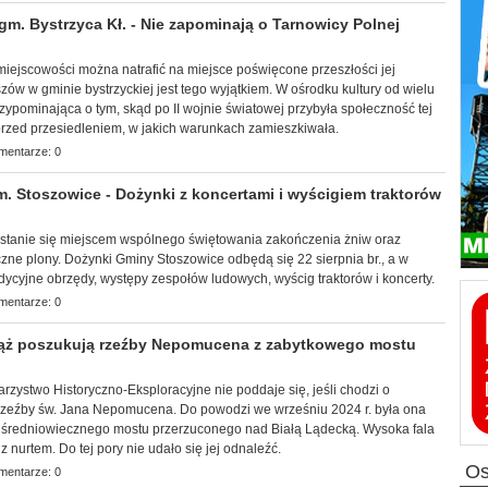
 Bystrzyca Kł. - Nie zapominają o Tarnowicy Polnej
j miejscowości można natrafić na miejsce poświęcone przeszłości jej
zów w gminie bystr
zyckiej jest tego wyjątkiem. W ośrodku kultury od wielu
przypominająca o tym, skąd po II wojnie światowej przybyła społeczność tej
przed przesiedleniem, w jakich warunkach zamieszkiwała.
mentarze: 0
Stoszowice - Dożynki z koncertami i wyścigiem traktorów
a stanie się miejscem wspólnego świętowania zakończenia żniw oraz
zne plony. Dożynki Gminy Stoszowice odbędą się 22 sierpnia br., a w
adycyjne obrzędy, występy zespołów ludowych, wyścig traktorów i koncerty.
mentarze: 0
ż poszukują rzeźby Nepomucena z zabytkowego mostu
arzy
stwo Historyczno-Eksploracyjne nie poddaje się, jeśli chodzi o
rzeźby św. Jana Nepomucena. Do powodzi we wrześniu 2024 r. była ona
średniowiecznego mostu przerzuconego nad Białą Lądecką. Wysoka fala
 nurtem. Do tej pory nie udało się jej odnaleźć.
mentarze: 0