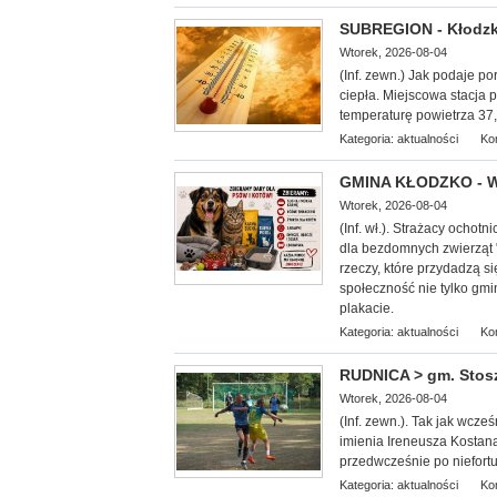
SUBREGION - Kłodzko
Wtorek, 2026-08-04
(Inf. zewn.) Jak podaje por
ciepła. Miejscowa stacja 
temperaturę powietrza 37,5
Kategoria:
aktualności
Ko
GMINA KŁODZKO - We
Wtorek, 2026-08-04
(Inf. wł.). Strażacy ocho
dla bezdomnych zwierząt 
rzeczy, które przydadzą 
społeczność nie tylko gmi
plakacie.
Kategoria:
aktualności
Ko
RUDNICA > gm. Stoszo
Wtorek, 2026-08-04
(Inf. zewn.). Tak jak wcze
imienia Ireneusza Kostana.
przedwcześnie po niefor
Kategoria:
aktualności
Ko