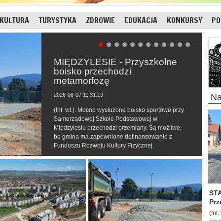
KULTURA
TURYSTYKA
ZDROWIE
EDUKACJA
KONKURSY
PO
MIĘDZYLESIE - Przyszkolne
boisko przechodzi
metamorfozę
2026-08-07 11:31:19
N
(Inf. wł.). Mocno wysłużone boisko sportowe przy
Samorządowej Szkole Podstawowej w
Międzylesiu przechodzi przemiany. Są możliwe,
bo gmina ma zapewnione dofinansowanie z
Funduszu Rozwoju Kultury Fizycznej.
STA
Prze
(Inf