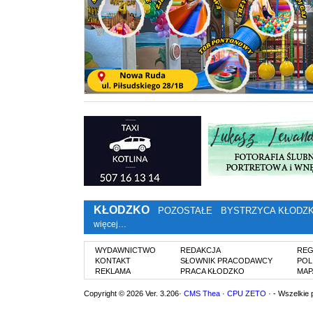
KŁODZKO
POZOSTAŁE
BYSTRZYCA KŁODZ
więcej…
WYDAWNICTWO
REDAKCJA
REG
KONTAKT
SŁOWNIK PRACODAWCY
POL
REKLAMA
PRACA KŁODZKO
MAP
Copyright © 2026 Ver. 3.206·
CMS Thea
·
CPU ZETO
· - Wszelkie