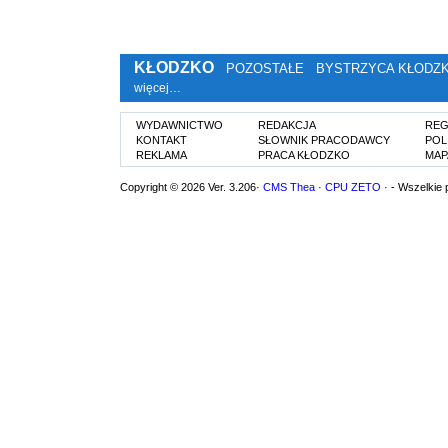
KŁODZKO
POZOSTAŁE
BYSTRZYCA KŁODZ
więcej…
WYDAWNICTWO
REDAKCJA
REG
KONTAKT
SŁOWNIK PRACODAWCY
POL
REKLAMA
PRACA KŁODZKO
MAP
Copyright © 2026 Ver. 3.206·
CMS Thea
·
CPU ZETO
· - Wszelkie