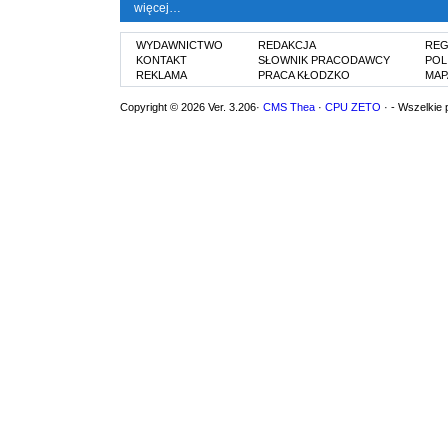
więcej…
WYDAWNICTWO
REDAKCJA
REG
KONTAKT
SŁOWNIK PRACODAWCY
POL
REKLAMA
PRACA KŁODZKO
MAP
Copyright © 2026 Ver. 3.206·
CMS Thea
·
CPU ZETO
· - Wszelkie