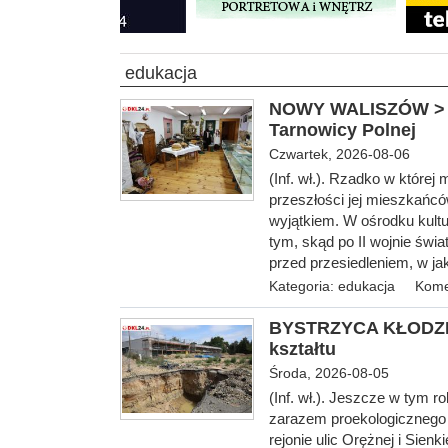
edukacja
NOWY WALISZÓW > gm
Tarnowicy Polnej
Czwartek, 2026-08-06
(Inf. wł.). Rzadko w które
przeszłości jej mieszkańc
wyjątkiem. W ośrodku kultur
tym, skąd po II wojnie świ
przed przesiedleniem, w j
Kategoria:
edukacja
Kome
BYSTRZYCA KŁODZKA 
kształtu
Środa, 2026-08-05
(Inf. wł.). Jeszcze w tym 
zarazem proekologicznego 
rejonie ulic Orężnej i Sien