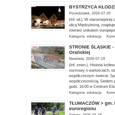
BYSTRZYCA KŁODZKA 
Poniedziałek, 2026-07-20
(Inf. wł.). W staromiejski
ulicą Międzyleśną, znajduje
również unikatem europejsk
Kategoria:
edukacja
Kome
STRONIE ŚLĄSKIE - O
Orańskiej
Niedziela, 2026-07-19
(Inf. zewn.). Historia król
rozmowy o wartościach, od
współczesnym świecie. Spo
współczesnością. Siedem pe
godz. 16:00 w Centrum Eduka
Kategoria:
edukacja
Kome
TŁUMACZÓW > gm. Rad
euroregionu
Sobota, 2026-07-18