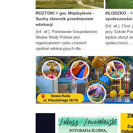
ROZTOKI > gm. Międzylesie -
KŁODZKO - >>
Suchy zbiornik przedmiotem
społecznośc
edukacji
(Inf. wł.). Choć
(Inf. wł.). Państwowe Gospodarstwo
przy Szkole Pod
Wodne Wody Polskie jest
będzie służył nie
organizatorem cyklu czterech
społeczności....
spotkań edukacyjnych dla...