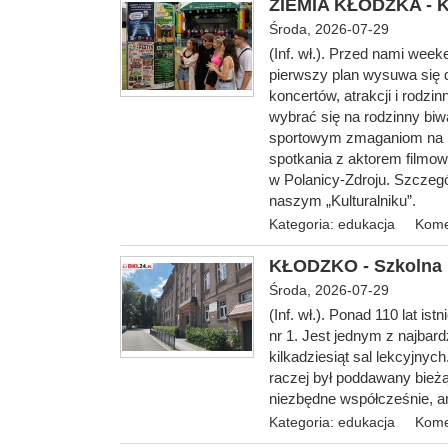
ZIEMIA KŁODZKA - Ku
Środa, 2026-07-29
(Inf. wł.). Przed nami wee
pierwszy plan wysuwa się 
koncertów, atrakcji i rod
wybrać się na rodzinny biw
sportowym zmaganiom na b
spotkania z aktorem filmow
w Polanicy-Zdroju. Szczegó
naszym „Kulturalniku”.
Kategoria:
edukacja
Kome
KŁODZKO - Szkolna 
Środa, 2026-07-29
(Inf. wł.). Ponad 110 l
at ist
nr 1. Jest jednym z najbard
kilkadziesiąt sal lekcyjny
raczej był poddawany bież
niezbędne współcześnie, a
Kategoria:
edukacja
Kome