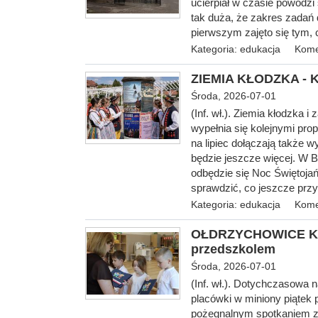
ucierpiał w czasie powodzi
tak duża, że zakres zadań 
pierwszym zajęto się tym, 
Kategoria:
edukacja
Kome
ZIEMIA KŁODZKA - Ku
Środa, 2026-07-01
(Inf. wł.). Ziemia kłodzka 
wypełnia się kolejnymi pr
na lipiec dołączają także 
będzie jeszcze więcej. W 
odbędzie się Noc Świętojań
sprawdzić, co jeszcze przy
Kategoria:
edukacja
Kome
OŁDRZYCHOWICE KŁO
przedszkolem
Środa, 2026-07-01
(Inf. wł.). Dotychczasowa 
placówki w miniony piątek p
pożegnalnym spotkaniem z