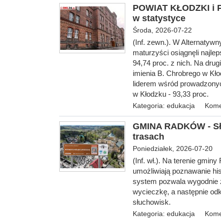
POWIAT KŁODZKI i 
w statystyce
Środa, 2026-07-22
(Inf. zewn.). W Alternaty
maturzyści osiągnęli najle
94,74 proc. z nich. Na dru
imienia B. Chrobrego w Kło
liderem wśród prowadzony
w Kłodzku - 93,33 proc.
Kategoria:
edukacja
Kome
GMINA RADKÓW - Słu
trasach
Poniedziałek, 2026-07-20
(Inf. wł.). Na terenie gmin
umożliwiają poznawanie his
system pozwala wygodnie 
wycieczkę, a następnie od
słuchowisk.
Kategoria:
edukacja
Kome