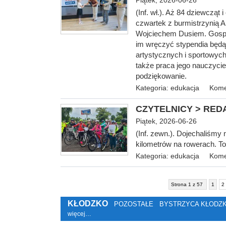
Piątek, 2026-06-26
(Inf. wł.). Aż 84 dziewcząt
czwartek z burmistrzynią 
Wojciechem Dusiem. Gospoda
im wręczyć stypendia będą
artystycznych i sportowyc
także praca jego nauczycie
podziękowanie.
Kategoria:
edukacja
Kome
CZYTELNICY > REDAK
Piątek, 2026-06-26
(Inf. zewn.). Dojechaliśmy 
kilometrów na rowerach. To
Kategoria:
edukacja
Kome
Strona 1 z 57
1
2
KŁODZKO
POZOSTAŁE
BYSTRZYCA KŁODZ
więcej…