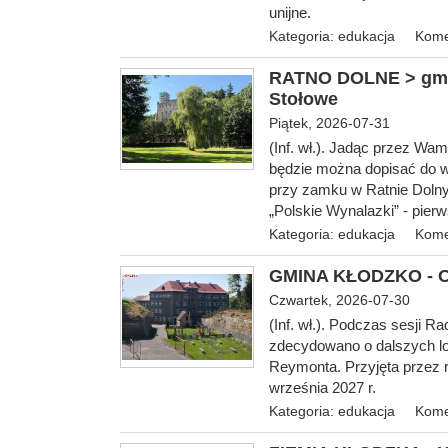
unijne.
Kategoria:
edukacja
Kome
RATNO DOLNE > gm. 
Stołowe
Piątek, 2026-07-31
(Inf. wł.). Jadąc przez Wa
będzie można dopisać do w
przy zamku w Ratnie Dolny
„Polskie Wynalazki” - pier
Kategoria:
edukacja
Kome
GMINA KŁODZKO - O 
Czwartek, 2026-07-30
(Inf.
wł.). Podczas sesji Ra
zdecydowano o dalszych l
Reymonta. Przyjęta przez r
września 2027 r.
Kategoria:
edukacja
Kome