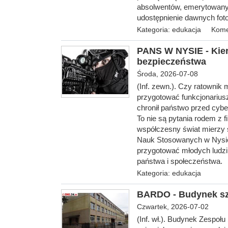
absolwentów, emerytowanyc
udostępnienie dawnych foto
Kategoria:
edukacja
Kome
PANS W NYSIE - Kier
bezpieczeństwa
Środa, 2026-07-08
(Inf. zewn.).
Czy ratownik 
przygotować funkcjonarius
chronił państwo przed cyb
To nie są pytania rodem z 
współczesny świat mierzy 
Nauk Stosowanych w Nysie 
przygotować młodych ludzi
państwa i społeczeństwa.
Kategoria:
edukacja
BARDO - Budynek sz
Czwartek, 2026-07-02
(Inf. wł.). Budynek Zespoł