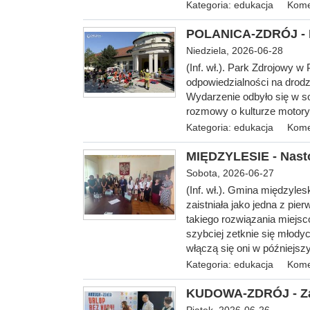
Kategoria:
edukacja
Kome
POLANICA-ZDRÓJ - B
Niedziela, 2026-06-28
(Inf. wł.). Park Zdrojowy w 
odpowiedzialności na drodz
Wydarzenie odbyło się w so
rozmowy o kulturze motory
Kategoria:
edukacja
Kome
MIĘDZYLESIE - Nasto
Sobota, 2026-06-27
(Inf. wł.). Gmina międzyle
zaistniała jako jedna z pie
takiego rozwiązania miejsc
szybciej zetknie się młod
włączą się oni w późniejsz
Kategoria:
edukacja
Kome
KUDOWA-ZDRÓJ - Zap