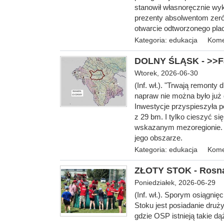
stanowił własnoręcznie wyk
prezenty absolwentom zeró
otwarcie odtworzonego pla
Kategoria:
edukacja
Kome
DOLNY ŚLĄSK - >>Fak
Wtorek, 2026-06-30
(Inf. wł.). "Trwają remonty 
napraw nie można było już 
Inwestycje przyspieszyła p
z 29 bm. I tylko cieszyć si
wskazanym mezoregionie. An
jego obszarze.
Kategoria:
edukacja
Kome
ZŁOTY STOK - Rosną
Poniedziałek, 2026-06-29
(Inf. wł.). Sporym osiągni
Stoku jest posiadanie druż
gdzie OSP istnieją takie dą