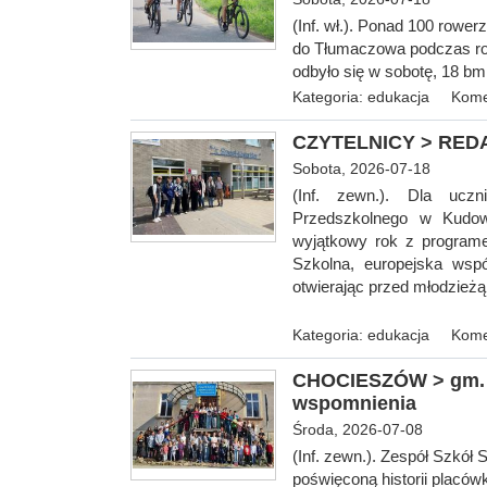
(Inf. wł.). Ponad 100 rowe
do Tłumaczowa podczas ro
odbyło się w
sobotę, 18 bm
Kategoria:
edukacja
Kome
CZYTELNICY > REDAK
Sobota, 2026-07-18
(Inf. zewn.). Dla uczn
Przedszkolnego w Kudowi
wyjątkowy rok z programe
Szkolna, europejska wspó
otwierając przed młodzieżą
Kategoria:
edukacja
Kome
CHOCIESZÓW > gm. S
wspomnienia
Środa, 2026-07-08
(Inf. zewn.). Zespół Szkó
poświęconą historii placówk