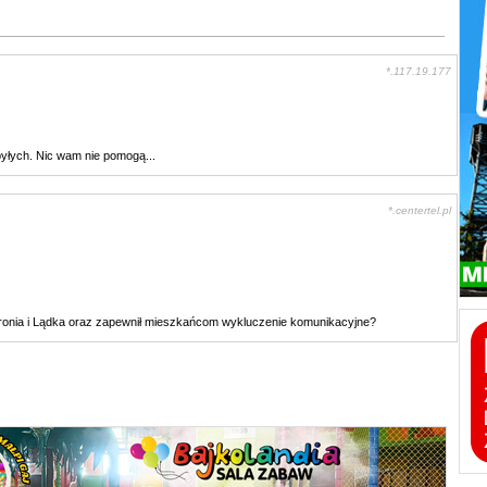
*.117.19.177
 byłych. Nic wam nie pomogą...
*.centertel.pl
Stronia i Lądka oraz zapewnił mieszkańcom wykluczenie komunikacyjne?