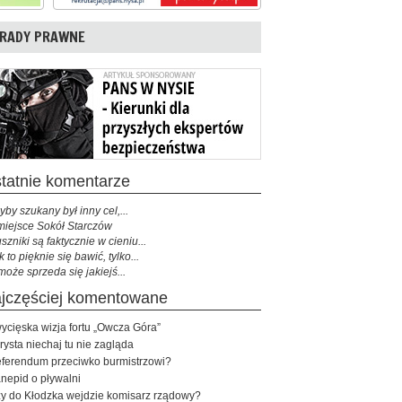
RADY PRAWNE
ostatnie komentarze
yby szukany był inny cel,...
miejsce Sokół Starczów
szniki są faktycznie w cieniu...
k to pięknie się bawić, tylko...
może sprzeda się jakiejś...
najczęściej komentowane
ycięska wizja fortu „Owcza Góra”
rysta niechaj tu nie zagląda
ferendum przeciwko burmistrzowi?
nepid o pływalni
y do Kłodzka wejdzie komisarz rządowy?