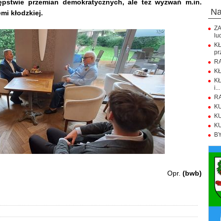
ępstwie przemian demokratycznych, ale też wyzwań m.in.
n
i kłodzkiej.
ZA
lu
K
pr
RA
KŁ
KŁ
i...
RA
KU
KU
KU
BY
Opr.
(bwb)