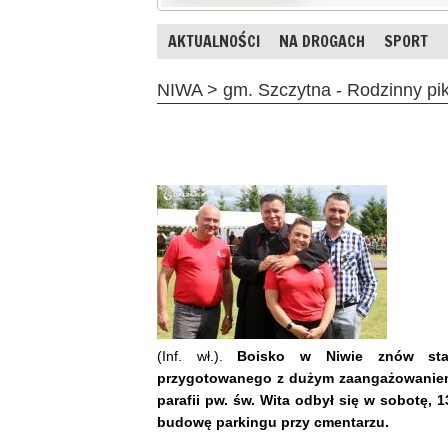
AKTUALNOŚCI
NA DROGACH
SPORT
NIWA > gm. Szczytna - Rodzinny pik
(Inf. wł.).
Boisko w Niwie znów stał
przygotowanego z dużym zaangażowaniem p
parafii pw. św. Wita odbył się w sobotę, 
budowę parkingu przy cmentarzu.