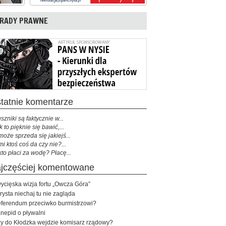
RADY PRAWNE
ostatnie komentarze
szniki są faktycznie w...
k to pięknie się bawić,...
może sprzeda się jakiejś...
mi ktoś coś da czy nie?...
kto płaci za wodę? Płacę...
najczęściej komentowane
ycięska wizja fortu „Owcza Góra”
rysta niechaj tu nie zagląda
ferendum przeciwko burmistrzowi?
nepid o pływalni
y do Kłodzka wejdzie komisarz rządowy?