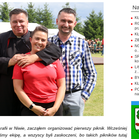
n
KŁ
R
pr
KŁ
ZI
NO
o..
S
ko
LĄ
z..
BY
KŁ
PO
na.
rafii w Niwie, zacząłem organizować pierwszy piknik. Wcześniej
śmy ekipę, a wszyscy byli zaskoczeni, bo takich pikników tutaj