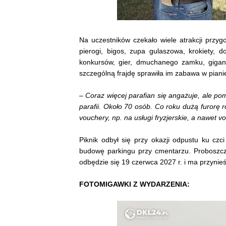
Na uczestników czekało wiele atrakcji przygo
pierogi, bigos, zupa gulaszowa, krokiety, do
konkursów, gier, dmuchanego zamku, gigan
szczególną frajdę sprawiła im zabawa w piani
–
Coraz więcej parafian się angażuje, ale pom
parafii. Około 70 osób. Co roku dużą furorę r
vouchery, np. na usługi fryzjerskie, a nawet 
Piknik odbył się przy okazji odpustu ku cz
budowę parkingu przy cmentarzu. Proboszcz 
odbędzie się 19 czerwca 2027 r. i ma przyni
FOTOMIGAWKI Z WYDARZENIA: