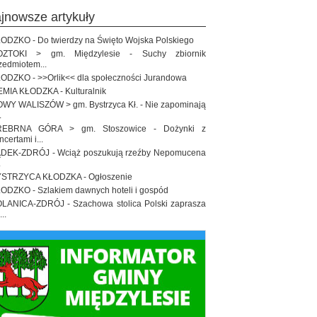
ajnowsze artykuły
ODZKO - Do twierdzy na Święto Wojska Polskiego
OZTOKI > gm. Międzylesie - Suchy zbiornik
zedmiotem...
ODZKO - >>Orlik<< dla społeczności Jurandowa
EMIA KŁODZKA - Kulturalnik
WY WALISZÓW > gm. Bystrzyca Kł. - Nie zapominają
.
REBRNA GÓRA > gm. Stoszowice - Dożynki z
ncertami i...
DEK-ZDRÓJ - Wciąż poszukują rzeźby Nepomucena
.
STRZYCA KŁODZKA - Ogłoszenie
ODZKO - Szlakiem dawnych hoteli i gospód
LANICA-ZDRÓJ - Szachowa stolica Polski zaprasza
..