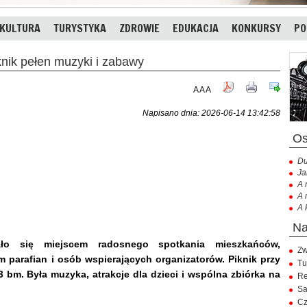
KULTURA
TURYSTYKA
ZDROWIE
EDUKACJA
KONKURSY
PO
nik pełen muzyki i zabawy
A
A
A
Napisano dnia: 2026-06-14 13:42:58
Du
Ja
A 
A 
A 
o się miejscem radosnego spotkania mieszkańców,
Zw
arafian i osób wspierających organizatorów. Piknik przy
Tu
13 bm. Była muzyka, atrakcje dla dzieci i wspólna zbiórka na
Re
Sa
Cz