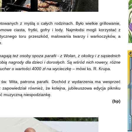
towanych z myślą o całych rodzinach. Było wielkie grillowanie,
mowe ciasta, frytki, gofry i lody. Najmłodsi mogli korzystać z
tycznego toru przeszkód, malowania twarzy i warkoczyków, a
e.
agają też osoby spoza parafii - z Wolan, z okolicy i z sąsiednich
obią nagrody dla dzieci i dorosłych. Są wśród nich rowery, różne
voucher o wartości 4000 zł na wycieczkę
– mówi ks. R. Krupa.
ci św. Wita, patrona parafii. Dochód z wydarzenia ma wesprzeć
zapowiedział również, że kolejna, jubileuszowa edycja pikniku
eść muzyczną niespodziankę.
(bp)