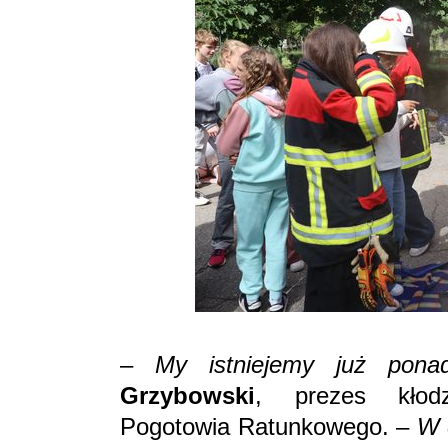
–
My istniejemy już pona
Grzybowski
, prezes kłod
Pogotowia Ratunkowego. –
W c