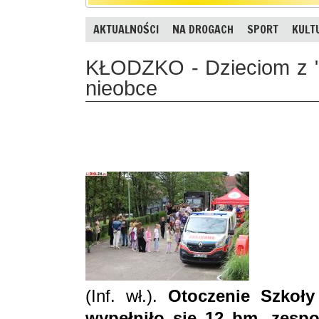
AKTUALNOŚCI
NA DROGACH
SPORT
KULT
KŁODZKO - Dzieciom z "T
nieobce
(Inf. wł.).
Otoczenie Szkoł
wypełniło się 12 bm. zespo