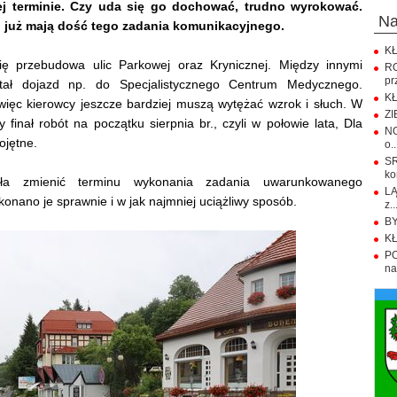
ej terminie. Czy uda się go dochować, trudno wyrokować.
n
si już mają dość tego zadania komunikacyjnego.
KŁ
się przebudowa ulic Parkowej oraz Krynicznej. Między innymi
R
pr
tał dojazd np. do Specjalistycznego Centrum Medycznego.
KŁ
 więc kierowcy jeszcze bardziej muszą wytężać wzrok i słuch. W
ZI
finał robót na początku sierpnia br., czyli w połowie lata, Dla
NO
ojętne.
o..
S
ko
ła zmienić terminu wykonania zadania uwarunkowanego
LĄ
nano je sprawnie i w jak najmniej uciążliwy sposób.
z..
BY
KŁ
PO
na.