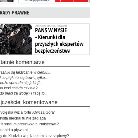
RADY PRAWNE
ostatnie komentarze
szniki są faktycznie w cieniu...
k to pięknie się bawić, tylko...
może sprzeda się jakiejś...
mi ktoś coś da czy nie?...
kto płaci za wodę? Płacę to...
najczęściej komentowane
ycięska wizja fortu „Owcza Góra”
rysta niechaj tu nie zagląda
ferendum przeciwko burmistrzowi?
nepid o pływalni
y do Kłodzka wejdzie komisarz rządowy?