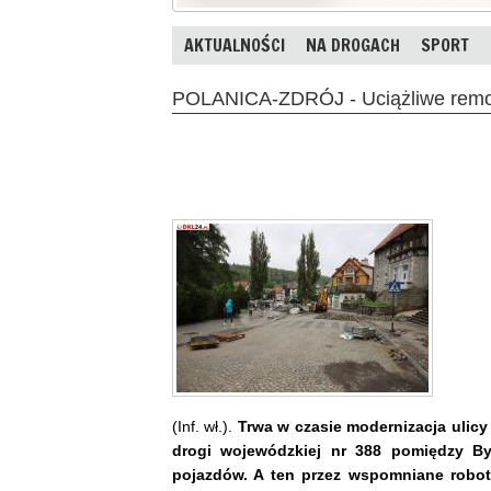
AKTUALNOŚCI
NA DROGACH
SPORT
POLANICA-ZDRÓJ - Uciążliwe remon
(Inf. wł.).
Trwa w czasie modernizacja ulicy
drogi wojewódzkiej nr 388 pomiędzy B
pojazdów. A ten przez wspomniane roboty