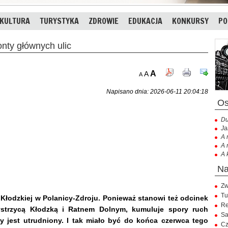
KULTURA
TURYSTYKA
ZDROWIE
EDUKACJA
KONKURSY
PO
ty głównych ulic
A
A
A
Napisano dnia: 2026-06-11 20:04:18
Du
Ja
A 
A 
A 
Zw
Tu
 Kłodzkiej w Polanicy-Zdroju. Ponieważ stanowi też odcinek
Re
ystrzycą Kłodzką i Ratnem Dolnym, kumuluje spory ruch
Sa
 jest utrudniony. I tak miało być do końca czerwca tego
Cz