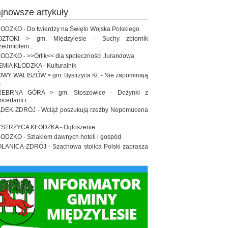
ajnowsze artykuły
ODZKO - Do twierdzy na Święto Wojska Polskiego
OZTOKI > gm. Międzylesie - Suchy zbiornik
zedmiotem...
ODZKO - >>Orlik<< dla społeczności Jurandowa
EMIA KŁODZKA - Kulturalnik
WY WALISZÓW > gm. Bystrzyca Kł. - Nie zapominają
.
REBRNA GÓRA > gm. Stoszowice - Dożynki z
ncertami i...
DEK-ZDRÓJ - Wciąż poszukują rzeźby Nepomucena
.
STRZYCA KŁODZKA - Ogłoszenie
ODZKO - Szlakiem dawnych hoteli i gospód
LANICA-ZDRÓJ - Szachowa stolica Polski zaprasza
..