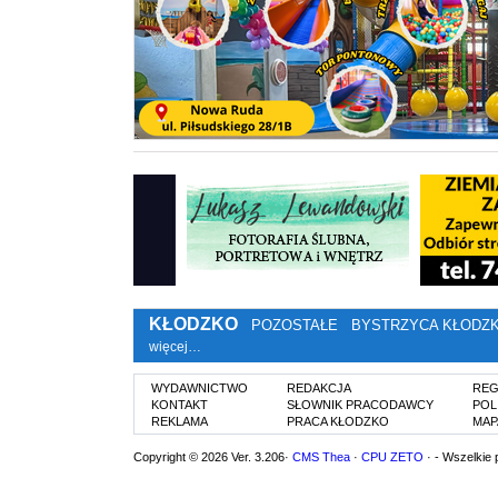
KŁODZKO
POZOSTAŁE
BYSTRZYCA KŁODZ
więcej…
WYDAWNICTWO
REDAKCJA
REG
KONTAKT
SŁOWNIK PRACODAWCY
POL
REKLAMA
PRACA KŁODZKO
MAP
Copyright © 2026 Ver. 3.206·
CMS Thea
·
CPU ZETO
· - Wszelkie