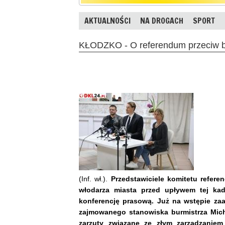
AKTUALNOŚCI
NA DROGACH
SPORT
KŁODZKO - O referendum przeciw b
(Inf. wł.).
Przedstawiciele komitetu refer
włodarza miasta przed upływem tej kad
konferencję prasową. Już na wstępie z
zajmowanego stanowiska burmistrza Micha
zarzuty związane ze złym zarządzanie