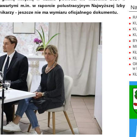
awartymi m.in. w raporcie polustracyjnym Najwyższej Izby
n
ennikarzy - jeszcze nie ma wymiaru oficjalnego dokumentu.
RA
KU
KU
KU
BY
MI
KŁ
KŁ
GM
w 
KŁ