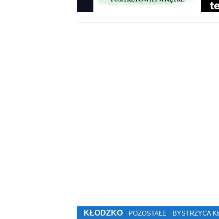
KŁODZKO
POZOSTAŁE
BYSTRZYCA K