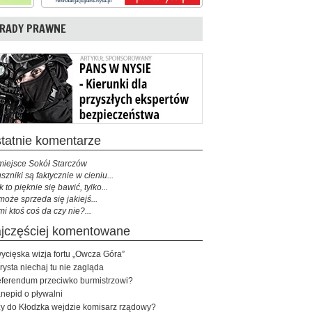
RADY PRAWNE
ostatnie komentarze
miejsce Sokół Starczów
szniki są faktycznie w cieniu...
k to pięknie się bawić, tylko...
może sprzeda się jakiejś...
mi ktoś coś da czy nie?...
najczęściej komentowane
ycięska wizja fortu „Owcza Góra”
rysta niechaj tu nie zagląda
ferendum przeciwko burmistrzowi?
nepid o pływalni
y do Kłodzka wejdzie komisarz rządowy?