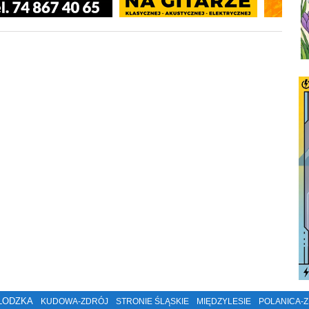
ŁODZKA
KUDOWA-ZDRÓJ
STRONIE ŚLĄSKIE
MIĘDZYLESIE
POLANICA-