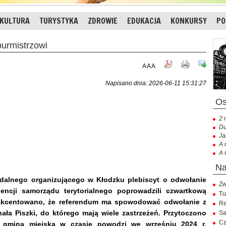
KULTURA
TURYSTYKA
ZDROWIE
EDUKACJA
KONKURSY
PO
urmistrzowi
A
A
A
Napisano dnia: 2026-06-11 15:31:27
2 
Du
Ja
A 
A 
endalnego organizującego w Kłodzku plebiscyt o odwołanie
Zw
encji samorządu terytorialnego poprowadzili czwartkową
Tu
aakcentowano, że referendum ma spowodować odwołanie z
Re
ła Piszki, do kt
órego mają wiele zastrzeżeń. Przytoczono
Sa
Cz
m gminą miejską w czasie powodzi we wrześniu 2024 r.