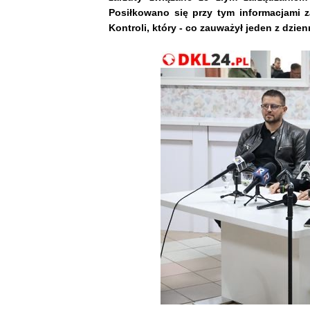
Posiłkowano się przy tym informacjami z
Kontroli, który - co zauważył jeden z dzi