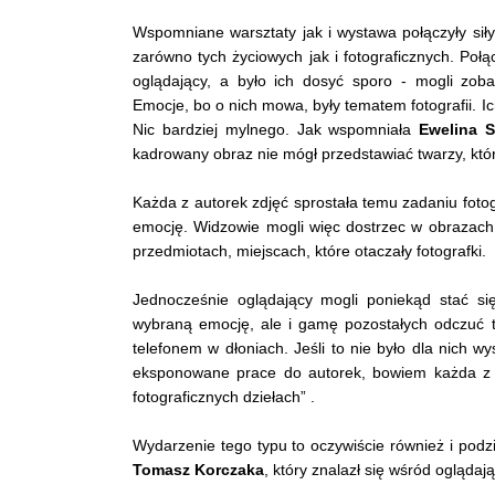
Wspomniane warsztaty jak i wystawa połączyły si
zarówno tych życiowych jak i fotograficznych. Połą
oglądający, a było ich dosyć sporo - mogli zob
Emocje, bo o nich mowa, były tematem fotografii. Ic
Nic bardziej mylnego. Jak wspomniała
Ewelina 
kadrowany obraz nie mógł przedstawiać twarzy, któ
Każda z autorek zdjęć sprostała temu zadaniu fotog
emocję. Widzowie mogli więc dostrzec w obrazach
przedmiotach, miejscach, które otaczały fotografki.
Jednocześnie oglądający mogli poniekąd stać się
wybraną emocję, ale i gamę pozostałych odczuć 
telefonem w dłoniach. Jeśli to nie było dla nich w
eksponowane prace do autorek, bowiem każda z n
fotograficznych dziełach” .
Wydarzenie tego typu to oczywiście również i pod
Tomasz Korczaka
, który znalazł się wśród oglądaj