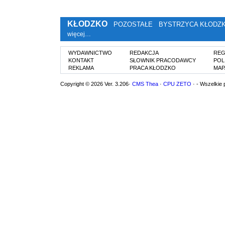
KŁODZKO
POZOSTAŁE
BYSTRZYCA KŁODZ
więcej…
WYDAWNICTWO
REDAKCJA
REG
KONTAKT
SŁOWNIK PRACODAWCY
POL
REKLAMA
PRACA KŁODZKO
MAP
Copyright © 2026 Ver. 3.206·
CMS Thea
·
CPU ZETO
· - Wszelkie