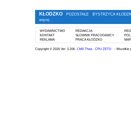
KŁODZKO
POZOSTAŁE
BYSTRZYCA KŁODZ
więcej…
WYDAWNICTWO
REDAKCJA
REG
KONTAKT
SŁOWNIK PRACODAWCY
POL
REKLAMA
PRACA KŁODZKO
MAP
Copyright © 2026 Ver. 3.206·
CMS Thea
·
CPU ZETO
· - Wszelkie