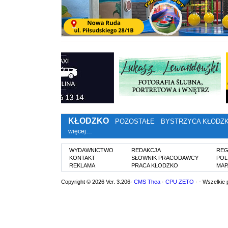
KŁODZKO
POZOSTAŁE
BYSTRZYCA KŁODZ
więcej…
WYDAWNICTWO
REDAKCJA
REG
KONTAKT
SŁOWNIK PRACODAWCY
POL
REKLAMA
PRACA KŁODZKO
MAP
Copyright © 2026 Ver. 3.206·
CMS Thea
·
CPU ZETO
· - Wszelkie