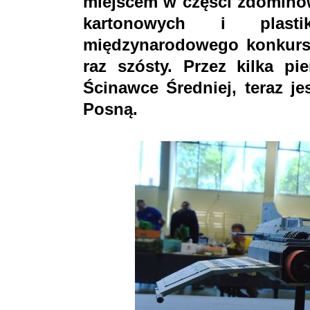
miejscem w części zdomino
kartonowych i plas
międzynarodowego konkursu
raz szósty. Przez kilka p
Ścinawce Średniej, teraz j
Posną.