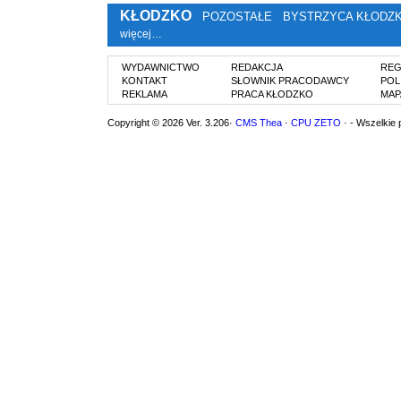
KŁODZKO
POZOSTAŁE
BYSTRZYCA KŁODZ
więcej…
WYDAWNICTWO
REDAKCJA
REG
KONTAKT
SŁOWNIK PRACODAWCY
POL
REKLAMA
PRACA KŁODZKO
MAP
Copyright © 2026 Ver. 3.206·
CMS Thea
·
CPU ZETO
· - Wszelkie