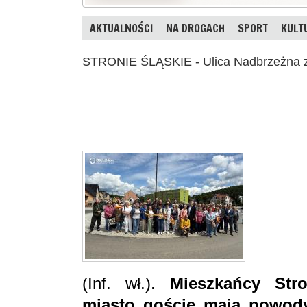
AKTUALNOŚCI
NA DROGACH
SPORT
KULT
STRONIE ŚLĄSKIE - Ulica Nadbrzeżna 
(Inf. wł.).
Mieszkańcy Stro
miasto goście mają powody