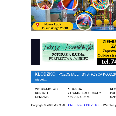
KŁODZKO
POZOSTAŁE
BYSTRZYCA KŁODZ
więcej…
WYDAWNICTWO
REDAKCJA
REG
KONTAKT
SŁOWNIK PRACODAWCY
POL
REKLAMA
PRACA KŁODZKO
MAP
Copyright © 2026 Ver. 3.206·
CMS Thea
·
CPU ZETO
· - Wszelkie