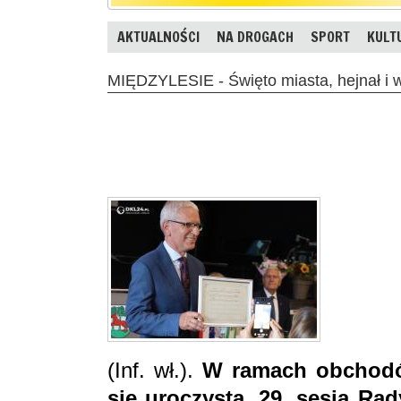
AKTUALNOŚCI
NA DROGACH
SPORT
KULT
MIĘDZYLESIE - Święto miasta, hejnał i 
(Inf. wł.).
W ramach obchodó
się uroczysta, 29. sesja Rad