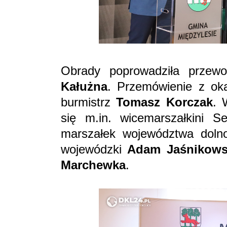
Obrady poprowadziła przew
Kałużna
. Przemówienie z oka
burmistrz
Tomasz Korczak
. 
się m.in. wicemarszałkini
marszałek województwa doln
wojewódzki
Adam Jaśnikows
Marchewka
.