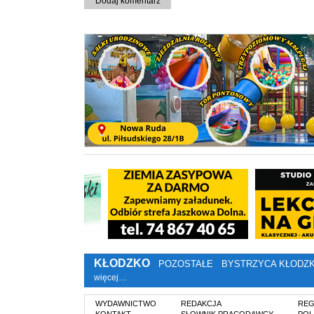
Dodaj komentarz
KŁODZKO
POZOSTAŁE
BYSTRZYCA KŁODZ
więcej…
WYDAWNICTWO
REDAKCJA
REG
KONTAKT
SŁOWNIK PRACODAWCY
POL