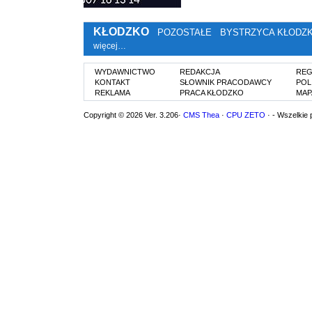
KŁODZKO
POZOSTAŁE
BYSTRZYCA KŁODZ
więcej…
WYDAWNICTWO
REDAKCJA
REG
KONTAKT
SŁOWNIK PRACODAWCY
POL
REKLAMA
PRACA KŁODZKO
MAP
Copyright © 2026 Ver. 3.206·
CMS Thea
·
CPU ZETO
· - Wszelkie