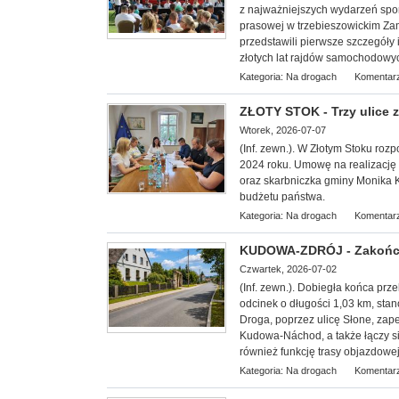
z najważniejszych wydarzeń spor
prasowej w trzebieszowickim Zam
przedstawili pierwsze szczegóły
złotych lat rajdów samochodowy
Kategoria:
Na drogach
Komentarz
ZŁOTY STOK - Trzy ulice
Wtorek, 2026-07-07
(Inf. zewn.). W Złotym Stoku ro
2024 roku. Umowę na realizację 
oraz skarbniczka gminy Monika 
budżetu państwa.
Kategoria:
Na drogach
Komentarz
KUDOWA-ZDRÓJ - Zakończy
Czwartek, 2026-07-02
(Inf. zewn.). Dobiegła końca pr
odcinek o długości 1,03 km, sta
Droga, poprzez ulicę Słone, za
Kudowa-Náchod, a także łączy s
również funkcję trasy objazdowej
Kategoria:
Na drogach
Komentarz