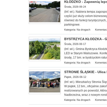
KŁODZKO - Zapewnią leps
Środa, 2026-06-24
(Inf. wł.). Nabiera tempa zagos
części już służy celom biznesow
również do funkcji turystycznych
parkingowe.
Kategoria:
Na drogach
Komentarz
BYSTRZYCA KŁODZKA - Gm
Środa, 2026-06-17
(Inf. wł.). Gmina Bystrzyca Kł
LED w Starym Waliszowie. Konfe
środę, 17 bm. w bystrzyckim ratu
Kategoria:
Na drogach
Komentarz
STRONIE ŚLĄSKIE - Ulica
Piątek, 2026-06-12
(Inf. wł.). Mieszkańcy Stronia Ś
W piątek, 12 bm., oficjalnie zako
realizowanych po powodzi, któr
Nadbrzeżna, wraz z nowym ronde
Kategoria:
Na drogach
Komentarz