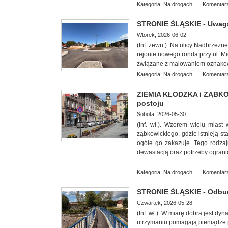
Kategoria:
Na drogach
Komentarz
STRONIE ŚLĄSKIE - Uwaga!
Wtorek, 2026-06-02
(Inf. zewn.). Na ulicy Nadbrze
rejonie nowego ronda przy ul. M
związane z malowaniem oznakow
Kategoria:
Na drogach
Komentarz
ZIEMIA KŁODZKA i ZĄBKOWI
postoju
Sobota, 2026-05-30
(Inf. wł.). Wzorem wielu mias
ząbkowickiego, gdzie istnieją s
ogóle go zakazuje. Tego rodza
dewastacją oraz potrzeby ogranic
Kategoria:
Na drogach
Komentarz
STRONIE ŚLĄSKIE - Odbud
Czwartek, 2026-05-28
(Inf. wł.). W miarę dobra jest d
utrzymaniu pomagają pieniądze