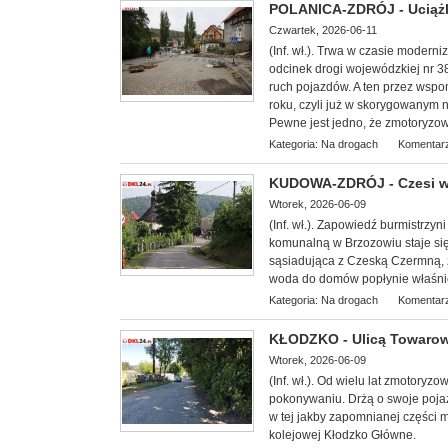
POLANICA-ZDRÓJ - Uciążl
Czwartek, 2026-06-11
(Inf. wł.). Trwa w czasie moderni
odcinek drogi wojewódzkiej nr 
ruch pojazdów. A ten przez wspom
roku, czyli już w skorygowanym 
Pewne jest jedno, że zmotoryzow
Kategoria:
Na drogach
Komentarz
KUDOWA-ZDRÓJ - Czesi 
Wtorek, 2026-06-09
(Inf. wł.). Zapowiedź burmistrzy
komunalną w Brzozowiu staje si
sąsiadująca z Czeską Czermną, z
woda do domów popłynie właśnie 
Kategoria:
Na drogach
Komentarz
KŁODZKO - Ulicą Towarową
Wtorek, 2026-06-09
(Inf. wł.). Od wielu lat zmotoryz
pokonywaniu. Drżą o swoje pojazd
w tej jakby zapomnianej części m
kolejowej Kłodzko Główne.