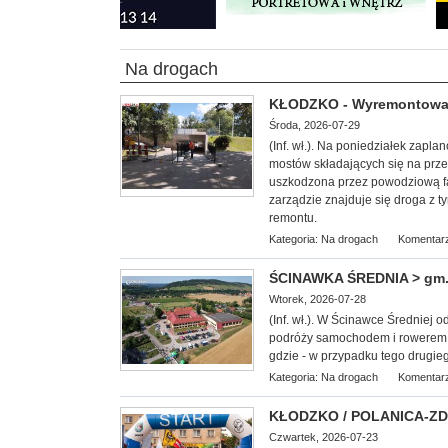
Na drogach
KŁODZKO - Wyremontowane
Środa, 2026-07-29
(Inf. wł.). Na poniedziałek zap
mostów składających się na prze
uszkodzona przez powodziową fal
zarządzie znajduje się droga z 
remontu.
Kategoria:
Na drogach
Komentarz
ŚCINAWKA ŚREDNIA > gm. 
Wtorek, 2026-07-28
(Inf. wł.). W Ścinawce Średniej 
podróży samochodem i rowerem.
gdzie - w przypadku tego drugie
Kategoria:
Na drogach
Komentarz
KŁODZKO / POLANICA-ZDRÓ
Czwartek, 2026-07-23