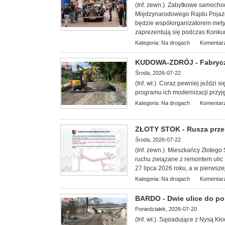
(Inf. zewn.). Zabytkowe samoch
Międzynarodowego Rajdu Pojazd
będzie współorganizatorem mety I 
zaprezentują się podczas Konkur
Kategoria:
Na drogach
Komentarz
KUDOWA-ZDRÓJ - Fabrycz
Środa, 2026-07-22
(Inf. wł.). Coraz pewniej jeździ
programu ich modernizacji przyj
Kategoria:
Na drogach
Komentarz
ZŁOTY STOK - Rusza prze
Środa, 2026-07-22
(Inf. zewn.). Mieszkańcy Złoteg
ruchu związane z remontem ulic N
27 lipca 2026 roku, a w pierwsze
Kategoria:
Na drogach
Komentarz
BARDO - Dwie ulice do 
Poniedziałek, 2026-07-20
(Inf. wł.). Sąsiadujące z Nysą Kł