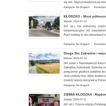
się wsi. Stąd prowadzona jej mod
Kategoria:
Na drogach
Komentarz
KŁODZKO - Most północn
Wtorek, 2026-07-14
(Inf. wł.). Na północnej czę
modernizacyjne. Ich inwestore
Ruch kołowy w obu kierunkach 
Kategoria:
Na drogach
Komentarz
Droga Stu Zakrętów i więc
Wtorek, 2026-07-14
(Inf. zewn.).
Najciekawsze trasy m
Zakrętów, Autostrada Sudecka o
połączenie gładkich asfaltów, te
Jeśli szukasz tras, które dostar
znaleźć lepszy kierunek w Polsc
Kategoria:
Na drogach
ZIEMIA KŁODZKA - Rajdowe
Sobota, 2026-07-11
(Inf. wł.). Trzecia edycja Polsk