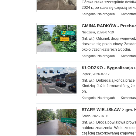
Górska rzeka szczególnie dotkli
2024 r., bo stała się częścią jej k
Kategoria:
Na drogach
Komentarz
GMINA RADKÓW - Przebudu
Niedziela, 2026-07-19
(Inf. wł.).
Odcinek drogi wojewódz
doczeka się przebudowy. Zasadni
około trzech-czterech tygodni.
Kategoria:
Na drogach
Komentarz
KŁODZKO - Sygnalizacja u
Piątek, 2026-07-17
(Inf. wł.). Dobiegają k
ońca prace
Kłodzką. Już informowaliśmy, że o
on.
Kategoria:
Na drogach
Komentarz
STARY WIELISŁAW > gm. K
Środa, 2026-07-15
(Inf. wł.). Droga powiatowa prow
nabiera znaczenia. Wielu
zmotor
częściej zakorkowanej krajowej