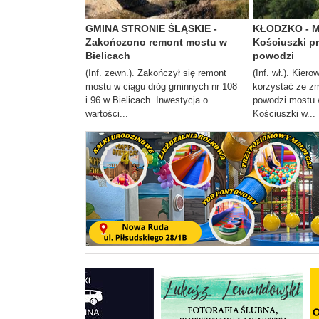
GMINA STRONIE ŚLĄSKIE -
KŁODZKO - Mo
Zakończono remont mostu w
Kościuszki 
Bielicach
powodzi
(Inf. zewn.). Zakończył się remont
(Inf. wł.). Kier
mostu w ciągu dróg gminnych nr 108
korzystać ze z
i 96 w Bielicach. Inwestycja o
powodzi mostu w
wartości...
Kościuszki w...