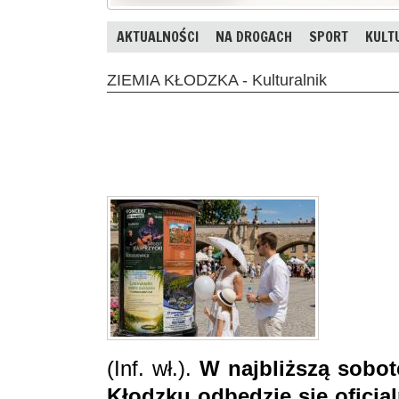
AKTUALNOŚCI
NA DROGACH
SPORT
KULT
ZIEMIA KŁODZKA - Kulturalnik
(Inf. wł.).
W najbliższą sobot
Kłodzku odbędzie się oficja