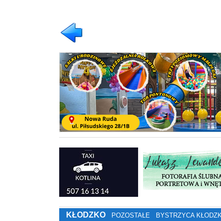
KŁODZKO
POZOSTAŁE
BYSTRZYCA KŁODZ