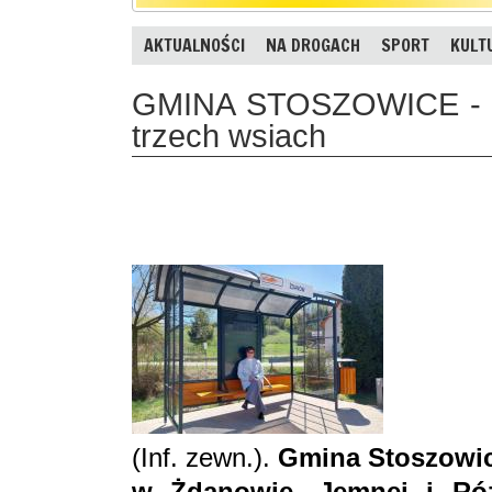
AKTUALNOŚCI
NA DROGACH
SPORT
KULT
GMINA STOSZOWICE - N
trzech wsiach
(Inf. zewn.).
Gmina Stoszowic
w Żdanowie, Jemnej i Róż