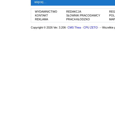
więcej…
WYDAWNICTWO
REDAKCJA
REG
KONTAKT
SŁOWNIK PRACODAWCY
POL
REKLAMA
PRACA KŁODZKO
MAP
Copyright © 2026 Ver. 3.206·
CMS Thea
·
CPU ZETO
· - Wszelkie