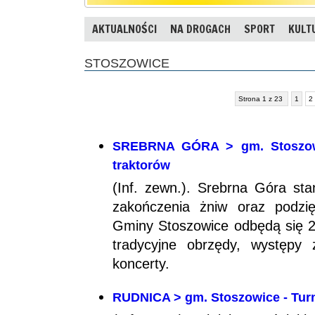
AKTUALNOŚCI
NA DROGACH
SPORT
KULT
STOSZOWICE
Strona 1 z 23
1
2
SREBRNA GÓRA > gm. Stoszowi
traktorów
(Inf. zewn.). Srebrna Góra st
zakończenia żniw oraz podzi
Gminy Stoszowice odbędą się 22
tradycyjne obrzędy, występy 
koncerty.
RUDNICA > gm. Stoszowice - Turni