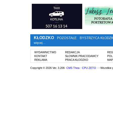
KŁODZKO
POZOSTAŁE
BYSTRZYCA KŁODZ
więcej…
WYDAWNICTWO
REDAKCJA
REG
KONTAKT
SŁOWNIK PRACODAWCY
POL
REKLAMA
PRACA KŁODZKO
MAP
Copyright © 2026 Ver. 3.206·
CMS Thea
·
CPU ZETO
· - Wszelkie