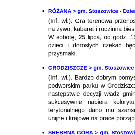
RÓŻANA > gm. Stoszowice - Dzień
(Inf. wł.). Gra terenowa przen
na żywo, kabaret i rodzinna bies
W sobotę, 25 lipca, od godz. 15
dzieci i dorosłych czekać będ
przysmaki.
GRODZISZCZE > gm. Stoszowice -
(Inf. wł.). Bardzo dobrym pomy
podworskim parku w Grodziszc
następstwie decyzji władz gmin
sukcesywnie nabiera koloryt
terytorialnego dano mu szans
unijne i krajowe na prace porząd
SREBRNA GÓRA > gm. Stoszowice