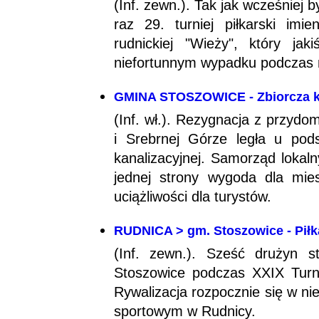
(Inf. zewn.). Tak jak wcześniej 
raz 29. turniej piłkarski imi
rudnickiej "Wieży", który j
niefortunnym wypadku podczas
GMINA STOSZOWICE - Zbiorcza k
(Inf. wł.). Rezygnacja z przy
i Srebrnej Górze legła u pod
kanalizacyjnej. Samorząd lokaln
jednej strony wygoda dla mie
uciążliwości dla turystów.
RUDNICA > gm. Stoszowice - Piłkar
(Inf. zewn.). Sześć drużyn 
Stoszowice podczas XXIX Turni
Rywalizacja rozpocznie się w nie
sportowym w Rudnicy.