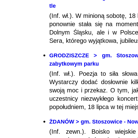
tle
(Inf. wł.). W minioną sobotę, 18
ponownie stała się na moment
Dolnym Śląsku, ale i w Polsc
Sera, którego wyjątkowa, jubile
GRODZISZCZE > gm. Stoszowi
zabytkowym parku
(Inf. wł.). Poezja to siła słow
Wystarczy dodać dosłownie ki
swoją moc i przekaz. O tym, ja
uczestnicy niezwykłego koncer
popołudniem, 18 lipca w tej mie
ŻDANÓW > gm. Stoszowice - Now
(Inf. zewn.). Boisko wiejsk