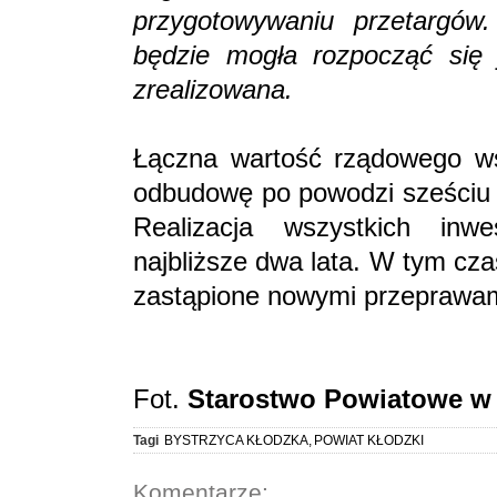
przygotowywaniu przetargó
będzie mogła rozpocząć się j
zrealizowana.
Łączna wartość rządowego ws
odbudowę po powodzi sześciu m
Realizacja wszystkich inw
najbliższe dwa lata. W tym cz
zastąpione nowymi przeprawam
Fot.
Starostwo Powiatowe w
Tagi
BYSTRZYCA KŁODZKA
,
POWIAT KŁODZKI
Komentarze: