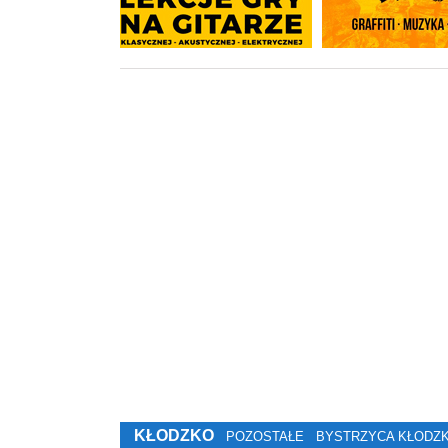
KŁODZKO
POZOSTAŁE
BYSTRZYCA KŁODZ