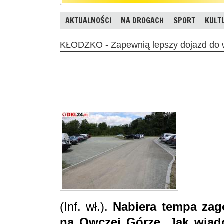
AKTUALNOŚCI
NA DROGACH
SPORT
KULT
KŁODZKO - Zapewnią lepszy dojazd do 
(Inf. wł.).
Nabiera tempa zag
na Owczej Górze. Jak wiad