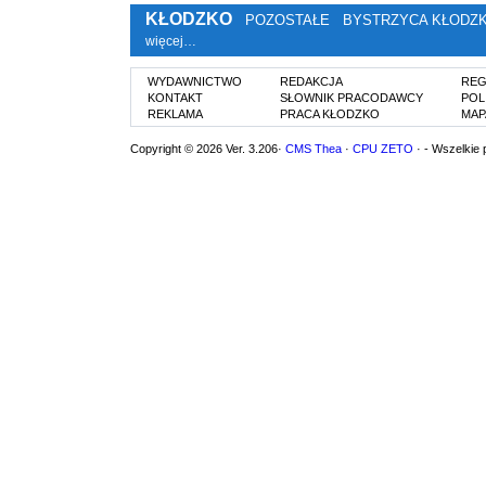
KŁODZKO
POZOSTAŁE
BYSTRZYCA KŁODZ
więcej…
WYDAWNICTWO
REDAKCJA
REG
KONTAKT
SŁOWNIK PRACODAWCY
POL
REKLAMA
PRACA KŁODZKO
MAP
Copyright © 2026 Ver. 3.206·
CMS Thea
·
CPU ZETO
· - Wszelkie