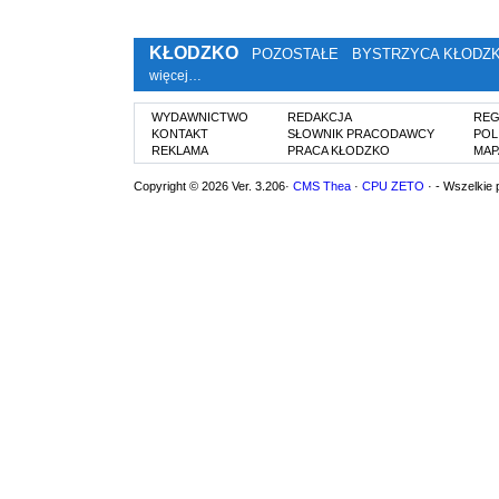
KŁODZKO
POZOSTAŁE
BYSTRZYCA KŁODZ
więcej…
WYDAWNICTWO
REDAKCJA
REG
KONTAKT
SŁOWNIK PRACODAWCY
POL
REKLAMA
PRACA KŁODZKO
MAP
Copyright © 2026 Ver. 3.206·
CMS Thea
·
CPU ZETO
· - Wszelkie