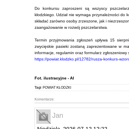
Do konkursu zaproszeni są wszyscy pszczelarz
kłodzkiego. Udział nie wymaga przynależności do ko
składać zarówno osoby zrzeszone, jak i niezrzeszo
zaangażowanie w rozwój pszczelarstwa.
Termin przyjmowania zgłoszeń upływa 15 sierpni
zwycięskie pasieki zostaną zaprezentowane w ma
informacje, regulamin oraz formularz zgłoszeniowy 
https://powiat.klodzko.pl/12782/rusza-konkurs-wzo
Fot. ilustracyjne - AI
Tagi
POWIAT KŁODZKI
Komentarze:
Jan
Niedziela, 2026-07-12 12:22