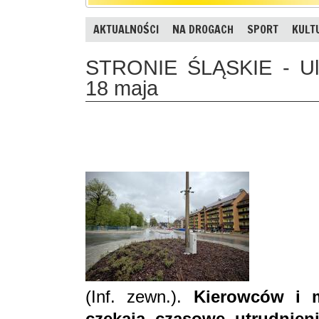
AKTUALNOŚCI
NA DROGACH
SPORT
KULT
STRONIE ŚLĄSKIE - Ul.
18 maja
(Inf. zewn.).
Kierowców i m
czekają czasowe utrudnien