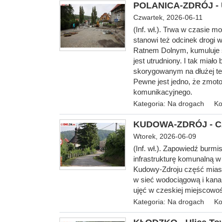
POLANICA-ZDRÓJ - U
Czwartek, 2026-06-11
(Inf. wł.). Trwa w czasie m
stanowi też odcinek drogi 
Ratnem Dolnym, kumuluje s
jest utrudniony. I tak miał
skorygowanym na dłużej te
Pewne jest jedno, że zmoto
komunikacyjnego.
Kategoria:
Na drogach
Ko
KUDOWA-ZDRÓJ - Cz
Wtorek, 2026-06-09
(Inf. wł.). Zapowiedź burm
infrastrukturę komunalną w
Kudowy-Zdroju część miast
w sieć wodociągową i kana
ujęć w czeskiej miejscowoś
Kategoria:
Na drogach
Ko