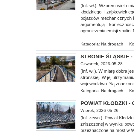
(Inf. wł.). Wzorem wielu 
kłodzkiego i ząbkowickiego
pojazdów mechanicznych lu
argumentują koniecznoś
ograniczenia emisji spalin.
Kategoria:
Na drogach
Ko
STRONIE ŚLĄSKIE - 
Czwartek, 2026-05-28
(Inf. wł.). W miarę dobra 
strońskiej. W jej utrzyman
województwo. Są znaczone 
Kategoria:
Na drogach
Ko
POWIAT KŁODZKI - O
Wtorek, 2026-05-26
(Inf. zewn.). Powiat Kłodzk
zniszczonej w wyniku powo
przeznaczone na most w Wil