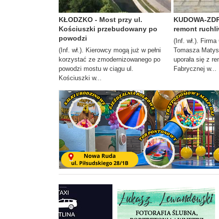
KŁODZKO - Most przy ul.
KUDOWA-ZDRÓ
Kościuszki przebudowany po
remont ruchli
powodzi
(Inf. wł.). Fir
(Inf. wł.). Kierowcy mogą już w pełni
Tomasza Matys
korzystać ze zmodernizowanego po
uporała się z r
powodzi mostu w ciągu ul.
Fabrycznej w...
Kościuszki w...