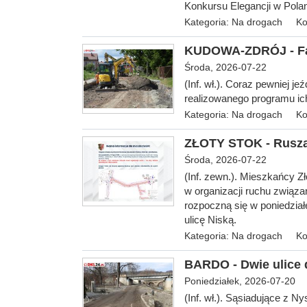
Konkursu Elegancji w Polan
Kategoria:
Na drogach
Ko
KUDOWA-ZDRÓJ - Fa
Środa, 2026-07-22
(Inf. wł.). Coraz pewniej j
realizowanego programu ich
Kategoria:
Na drogach
Ko
ZŁOTY STOK - Rusza
Środa, 2026-07-22
(Inf. zewn.). Mieszkańcy 
w organizacji ruchu związan
rozpoczną się w poniedziałe
ulicę Niską.
Kategoria:
Na drogach
Ko
BARDO - Dwie ulice
Poniedziałek, 2026-07-20
(Inf. wł.). Sąsiadujące z N