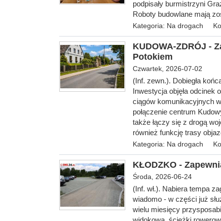
podpisały burmistrzyni Gr
Roboty budowlane mają zos
Kategoria:
Na drogach
Ko
KUDOWA-ZDRÓJ - Zak
Potokiem
Czwartek, 2026-07-02
(Inf. zewn.). Dobiegła koń
Inwestycja objęła odcinek 
ciągów komunikacyjnych w 
połączenie centrum Kudow
także łączy się z drogą wo
również funkcję trasy obja
Kategoria:
Na drogach
Ko
KŁODZKO - Zapewnią
Środa, 2026-06-24
(Inf. wł.). Nabiera tempa 
wiadomo - w części już sł
wielu miesięcy przysposabi
widokowa, ścieżki rowerowe