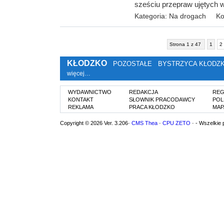
sześciu przepraw ujętych 
Kategoria:
Na drogach
Ko
Strona 1 z 47
1
2
KŁODZKO
POZOSTAŁE
BYSTRZYCA KŁODZ
więcej…
WYDAWNICTWO
REDAKCJA
REG
KONTAKT
SŁOWNIK PRACODAWCY
POL
REKLAMA
PRACA KŁODZKO
MAP
Copyright © 2026 Ver. 3.206·
CMS Thea
·
CPU ZETO
· - Wszelkie