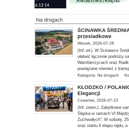
Na drogach
ŚCINAWKA ŚREDNIA 
przesiadkowe
Wtorek, 2026-07-28
(Inf. wł.). W Ścinawce Śre
ułatwić łączenie podróży 
Wambierzycach oraz Radkow
powiązane również z trans
Kategoria:
Na drogach
Ko
KŁODZKO / POLANICA
Elegancji
Czwartek, 2026-07-23
(Inf. zewn.). Zabytkowe s
Śląska w ramach VI Międz
Zuchwałych”. W sobotę, 25
oraz startu II etapu rajdu,