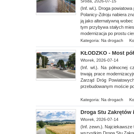
Środa, 2026-07-15
(Inf. wł.). Droga powiatow
Polanicy-Zdroju nabiera zn
ją jako alternatywną wobec
tym przybywa stałych mies
modernizacja po prostu cie
Kategoria:
Na drogach
Ko
KŁODZKO - Most pó
Wtorek, 2026-07-14
(Inf. wł.). Na północnej
trwają prace modernizacyjn
Zarząd Dróg Powiatowych
przebudowanym moście po
Kategoria:
Na drogach
Ko
Droga Stu Zakrętów i
Wtorek, 2026-07-14
(Inf. zewn.).
Najciekawsze t
wszystkim Droga Stu Zakrę