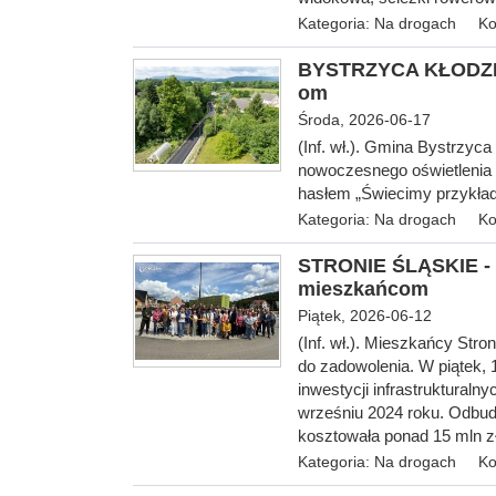
Kategoria:
Na drogach
Ko
BYSTRZYCA KŁODZKA 
om
Środa, 2026-06-17
(Inf. wł.). Gmina Bystrzy
nowoczesnego oświetlenia
hasłem „Świecimy przykład
Kategoria:
Na drogach
Ko
STRONIE ŚLĄSKIE - 
mieszkańcom
Piątek, 2026-06-12
(Inf. wł.). Mieszkańcy Str
do zadowolenia. W piątek, 
inwestycji infrastruktural
wrześniu 2024 roku. Odbu
kosztowała ponad 15 mln z
Kategoria:
Na drogach
Ko