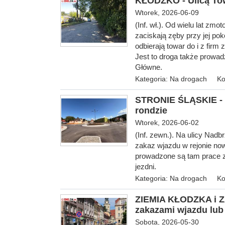
KŁODZKO - Ulicą Tow
Wtorek, 2026-06-09
(Inf. wł.). Od wielu lat zm
zaciskają zęby przy jej po
odbierają towar do i z firm
Jest to droga także prowad
Główne.
Kategoria:
Na drogach
Ko
STRONIE ŚLĄSKIE - U
rondzie
Wtorek, 2026-06-02
(Inf. zewn.). Na ulicy Na
zakaz wjazdu w rejonie now
prowadzone są tam prace 
jezdni.
Kategoria:
Na drogach
Ko
ZIEMIA KŁODZKA i Z
zakazami wjazdu lub
Sobota, 2026-05-30