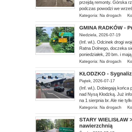
przejdą remonty. Górska rz
podczas powodzi we wrześniu
Kategoria:
Na drogach
Ko
GMINA RADKÓW - Prz
Niedziela, 2026-07-19
(Inf. wł.).
Odcinek drogi wo
Ratna Dolnego, doczeka si
poniedziałek, 20 bm. i mają
Kategoria:
Na drogach
Ko
KŁODZKO - Sygnaliza
Piątek, 2026-07-17
(Inf. wł.). Dobiegają k
ońca 
nad Nysą Kłodzką. Już info
na 1 sierpnia br. Ale nie tyl
Kategoria:
Na drogach
Ko
STARY WIELISŁAW > 
nawierzchnią