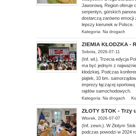
Jaworową. Region oferuje d
serpentyn, górskich panora
dostarczą zarówno emocji z
lepszy kierunek w Polsce.
Kategoria:
Na drogach
ZIEMIA KŁODZKA - Ra
Sobota, 2026-07-11
(Inf. wł.). Trzecia edycja 
ma być jednym z najważnie
kłodzkiej. Podczas konfer
piątek, 10 bm. samorządowc
imprezy łączącej sportową 
rajdów samochodowych.
Kategoria:
Na drogach
Ko
ZŁOTY STOK - Trzy 
Wtorek, 2026-07-07
(Inf. zewn.). W Złotym Sto
podczas powodzi w 2024 ro