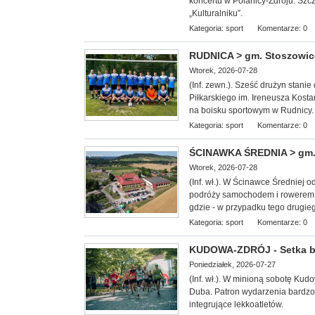
koncertu w Polanicy-Zdroju. Szc
„Kulturalniku”.
Kategoria:
sport
Komentarze: 0
RUDNICA > gm. Stoszowice -
Wtorek, 2026-07-28
(Inf. zewn.). Sześć drużyn stan
Piłkarskiego im. Ireneusza Kosta
na boisku sportowym w Rudnicy.
Kategoria:
sport
Komentarze: 0
ŚCINAWKA ŚREDNIA > gm. 
Wtorek, 2026-07-28
(Inf. wł.). W Ścinawce Średniej 
podróży samochodem i rowerem.
gdzie - w przypadku tego drugie
Kategoria:
sport
Komentarze: 0
KUDOWA-ZDRÓJ - Setka b
Poniedziałek, 2026-07-27
(Inf. wł.). W minioną
sobotę Kudow
Duba. Patron wydarzenia bardzo 
integrujące lekkoatletów.