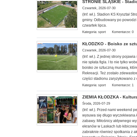
STRONIE ŚLĄSKIE - Stadi
Czwartek, 2026-07-30
(Inf. wł.). Stadion KS Kryształ 
gminy. Odbudowany po powodzi z w
czwartek lipca.
Kategoria:
sport
Komentarze: 0
KŁODZKO - Boisko ze sz
Czwartek, 2026-07-30
(Inf. wł.). Z jednej strony poja
nie spłata figla. I to nie tylko 
boisko ze sztuczną murawą, któr
Rekreacji. Też zostało zdewast
części stadionu zaryzykowano z 
Kategoria:
sport
Komentarze: 1
ZIEMIA KŁODZKA - Kultura
Środa, 2026-07-29
(Inf. wł.). Przed nami weekend 
wysuwa się długo wyczekiwana Agr
zabawy. Miłośnicy aktywnego wyp
ekranów w Laskach lub kibicowa
zabraknie również spotkania z a