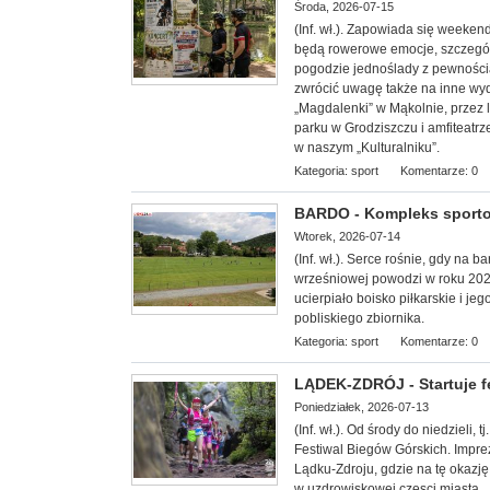
Środa, 2026-07-15
(Inf. wł.). Zapowiada się week
będą rowerowe emocje, szczególn
pogodzie jednoślady z pewnością 
zwrócić uwagę także na inne wy
„Magdalenki” w Mąkolnie, przez 
parku w Grodziszczu i amfiteatrz
w naszym „Kulturalniku”.
Kategoria:
sport
Komentarze: 0
BARDO - Kompleks sporto
Wtorek, 2026-07-14
(Inf. wł.). Serce rośnie, gdy na 
wrześniowej powodzi w roku 20
ucierpiało boisko piłkarskie i 
pobliskiego zbiornika.
Kategoria:
sport
Komentarze: 0
LĄDEK-ZDRÓJ - Startuje f
Poniedziałek, 2026-07-13
(Inf. wł.). Od środy do niedzieli,
Festiwal Biegów Górskich. Impre
Lądku-Zdroju, gdzie na tę okazję
w uzdrowiskowej częsci miasta.