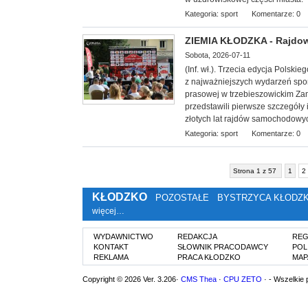
Kategoria:
sport
Komentarze: 0
ZIEMIA KŁODZKA - Rajdowe
Sobota, 2026-07-11
(Inf. wł.). Trzecia edycja Polsk
z najważniejszych wydarzeń spor
prasowej w trzebieszowickim Zam
przedstawili pierwsze szczegóły
złotych lat rajdów samochodowy
Kategoria:
sport
Komentarze: 0
Strona 1 z 57
1
2
KŁODZKO
POZOSTAŁE
BYSTRZYCA KŁODZ
więcej…
WYDAWNICTWO
REDAKCJA
REG
KONTAKT
SŁOWNIK PRACODAWCY
POL
REKLAMA
PRACA KŁODZKO
MAP
Copyright © 2026 Ver. 3.206·
CMS Thea
·
CPU ZETO
· - Wszelkie