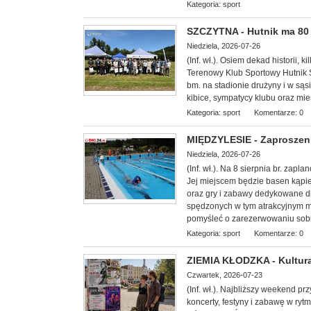
Kategoria:
sport
SZCZYTNA - Hutnik ma 80 l
Niedziela, 2026-07-26
(Inf. wł.). Osiem dekad historii, k
Terenowy Klub Sportowy Hutnik S
bm. na stadionie drużyny i w sąs
kibice, sympatycy klubu oraz mi
Kategoria:
sport
Komentarze: 0
MIĘDZYLESIE - Zaproszeni
Niedziela, 2026-07-26
(Inf. wł.). Na 8 sierp
nia br. zapla
Jej miejscem będzie basen kąpie
oraz gry i zabawy dedykowane dl
spędzonych w tym atrakcyjnym mi
pomyśleć o zarezerwowaniu sobi
Kategoria:
sport
Komentarze: 0
ZIEMIA KŁODZKA - Kultura
Czwartek, 2026-07-23
(Inf. wł.). Najbliższy weekend p
koncerty, festyny i zabawę w ryt