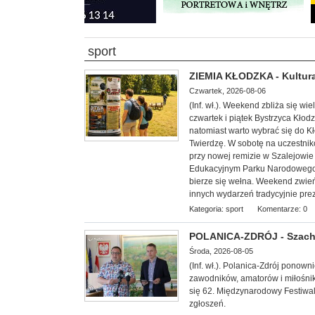
sport
ZIEMIA KŁODZKA - Kultura
Czwartek, 2026-08-06
(Inf. wł.). Weekend zbliża się w
czwartek i piątek Bystrzyca Kłod
natomiast warto wybrać się do 
Twierdzę. W sobotę na uczestnik
przy nowej remizie w Szalejowi
Edukacyjnym Parku Narodowego G
bierze się wełna. Weekend zwieńc
innych wydarzeń tradycyjnie pre
Kategoria:
sport
Komentarze: 0
POLANICA-ZDRÓJ - Szachow
Środa, 2026-08-05
(Inf. wł.). Polanica-Zdrój ponow
zawodników, amatorów i miłośnik
się 62. Międzynarodowy Festiwal
zgłoszeń.