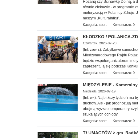
Różaną czy Ścinawkę Dolną, a d
równie ciekawie - w programie z
motoryzacją w Polanicy-Zdroju. 
naszym „Kulturalniku”.
Kategoria:
sport
Komentarze: 0
KŁODZKO / POLANICA-ZDRÓ
Czwartek, 2026-07-23
(Inf. zewn.). Zabytkowe samoch
Międzynarodowego Rajdu Pojazd
będzie współorganizatorem mety I 
zaprezentują się podczas Konkur
Kategoria:
sport
Komentarze: 0
MIĘDZYLESIE - Kameralny 
Niedziela, 2026-07-19
(Inf. wł.). Najbliższy tydzień ma
duchoty. Ale - jak prognozują met
obejmą wyższe temperatury, czyl
szukających ochłody.
Kategoria:
sport
Komentarze: 0
TŁUMACZÓW > gm. Radków -