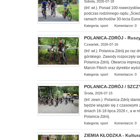
Sobota, 2026-07-18
(Inf. wł.). Ponad 100 rowerzyst
podczas rodzinnego rajdu „Ście
ramach obchodów 30-lecia Euror
Kategoria:
sport
Komentarze: 0
POLANICA-ZDRÓJ - Ruszył
Czwartek, 2026-07-16
(Inf. wł.). Polanica-Zdrój po raz
górskiego. Zawody rozpoczęły s
Polanica-Zdrój. Otwarcia imprez
Marcin Fibich oraz dyrektor wyśc
Kategoria:
sport
Komentarze: 0
POLANICA-ZDRÓJ / SZCZYT
Środa, 2026-07-15
(Inf. zewn.). Polanica-Zdrój stani
będzie wiązało się z czasowymi 
dniach 16-18 lipca 2026 r., a w 
Polanica-Zdrój.
Kategoria:
sport
Komentarze: 0
ZIEMIA KŁODZKA - Kultura