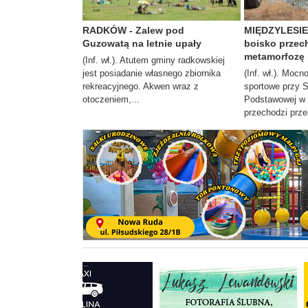
RADKÓW - Zalew pod
MIĘDZYLESIE 
Guzowatą na letnie upały
boisko przec
metamorfozę
(Inf. wł.). Atutem gminy radkowskiej
jest posiadanie własnego zbiornika
(Inf. wł.). Moc
rekreacyjnego. Akwen wraz z
sportowe przy 
otoczeniem,...
Podstawowej w 
przechodzi prze