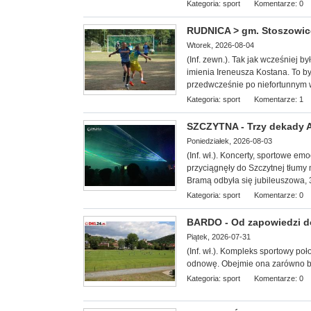
Kategoria:
sport
Komentarze: 0
RUDNICA > gm. Stoszowice 
Wtorek, 2026-08-04
(Inf. zewn.). Tak jak wcześniej b
imienia Ireneusza Kostana. To był
przedwcześnie po niefortunnym
Kategoria:
sport
Komentarze: 1
SZCZYTNA - Trzy dekady Ag
Poniedziałek, 2026-08-03
(Inf. wł.). Koncerty, sportowe e
przyciągnęły do Szczytnej tłumy 
Bramą odbyła się jubileuszowa, 3
Kategoria:
sport
Komentarze: 0
BARDO - Od zapowiedzi do 
Piątek, 2026-07-31
(Inf. wł.). Kompleks sportowy
poł
odnowę. Obejmie ona zarówno boi
Kategoria:
sport
Komentarze: 0