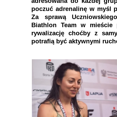
adresowana do każdej grup
poczuć adrenalinę w myśl p
Za sprawą Uczniowskieg
Biathlon Team w mieście
rywalizację choćby z sam
potrafią być aktywnymi ruc