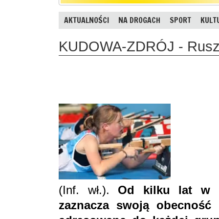
AKTUALNOŚCI
NA DROGACH
SPORT
KULT
KUDOWA-ZDRÓJ - Ruszyli
(Inf. wł.).
Od kilku lat w 
zaznacza swoją obecność b