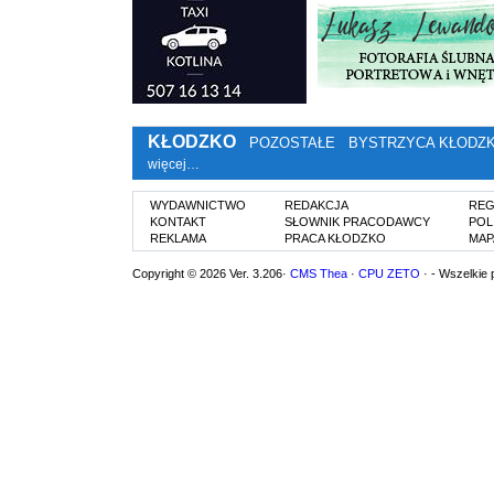
KŁODZKO
POZOSTAŁE
BYSTRZYCA KŁODZ
więcej…
WYDAWNICTWO
REDAKCJA
REG
KONTAKT
SŁOWNIK PRACODAWCY
POL
REKLAMA
PRACA KŁODZKO
MAP
Copyright © 2026 Ver. 3.206·
CMS Thea
·
CPU ZETO
· - Wszelkie