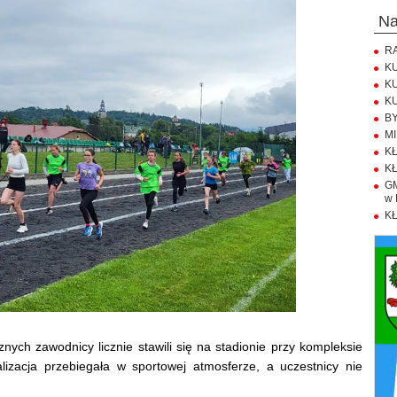
n
RA
KU
KU
KU
BY
MI
KŁ
KŁ
GM
w 
KŁ
ych zawodnicy licznie stawili się na stadionie przy kompleksie
lizacja przebiegała w sportowej atmosferze, a uczestnicy nie