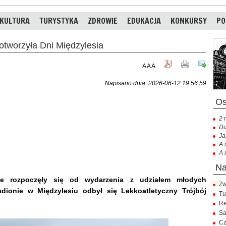
KULTURA
TURYSTYKA
ZDROWIE
EDUKACJA
KONKURSY
PO
tworzyła Dni Międzylesia
A
A
A
Napisano dnia: 2026-06-12 19:56:59
2 
Du
Ja
A 
A 
ie rozpoczęły się od wydarzenia z udziałem młodych
Zw
dionie w Międzylesiu odbył się Lekkoatletyczny Trójbój
Tu
Re
Sa
Cz