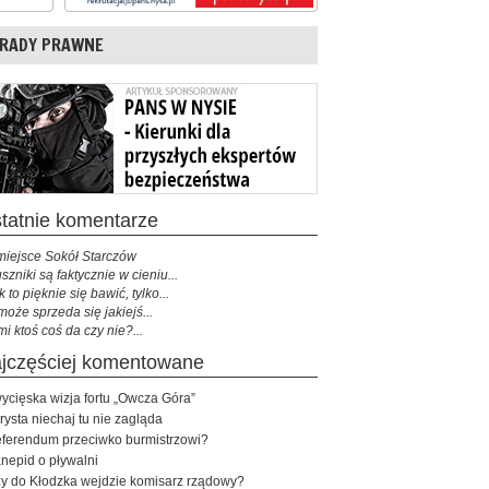
RADY PRAWNE
ostatnie komentarze
miejsce Sokół Starczów
szniki są faktycznie w cieniu...
k to pięknie się bawić, tylko...
może sprzeda się jakiejś...
mi ktoś coś da czy nie?...
najczęściej komentowane
ycięska wizja fortu „Owcza Góra”
rysta niechaj tu nie zagląda
ferendum przeciwko burmistrzowi?
nepid o pływalni
y do Kłodzka wejdzie komisarz rządowy?