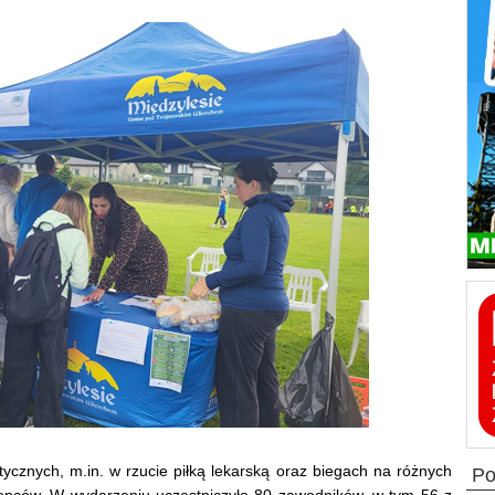
etycznych, m.in. w rzucie piłką lekarską oraz biegach na różnych
p
łopców. W wydarzeniu uczestniczyło 80 zawodników, w tym 56 z