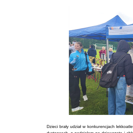
Dzieci brały udział w konkurencjach lekkoatl
dystansach, z podziałem na dziewczęta i ch