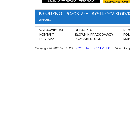
KŁODZKO
POZOSTAŁE
BYSTRZYCA KŁODZ
więcej…
WYDAWNICTWO
REDAKCJA
REG
KONTAKT
SŁOWNIK PRACODAWCY
POL
REKLAMA
PRACA KŁODZKO
MAP
Copyright © 2026 Ver. 3.206·
CMS Thea
·
CPU ZETO
· - Wszelkie