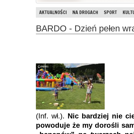
AKTUALNOŚCI
NA DROGACH
SPORT
KULT
BARDO - Dzień pełen wr
(Inf. wł.).
Nic bardziej nie c
powoduje że my dorośli sami 