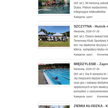
(Inf. wł.). W minioną
sobotę
Duba. Patron wydarzenia b
integrujące lekkoatletów.
Kategoria:
sport
SZCZYTNA - Hutnik ma
Niedziela, 2026-07-26
(Inf. wł.). Osiem dekad his
Terenowy Klub Sportowy H
bm. na stadionie drużyny 
kibice, sympatycy klubu o
Kategoria:
sport
Komentar
MIĘDZYLESIE - Zapro
Niedziela, 2026-07-26
(Inf. wł.). Na 8 sierp
nia br
Jej miejscem będzie basen
oraz gry i zabawy dedykow
spędzonych w tym atrakcy
pomyśleć o zarezerwowani
Kategoria:
sport
Komentar
ZIEMIA KŁODZKA - Ku