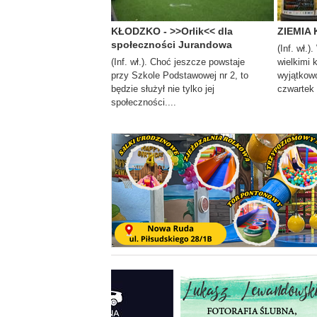
KŁODZKO - >>Orlik<< dla
ZIEMIA 
społeczności Jurandowa
(Inf. wł.)
(Inf. wł.). Choć jeszcze powstaje
wielkimi 
przy Szkole Podstawowej nr 2, to
wyjątkowo
będzie służył nie tylko jej
czwartek i
społeczności....