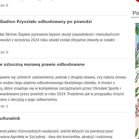
ze: 0
p
Stadion Kryształu odbudowany po powodzi
yształ Stronie Śląskie ponownie będzie służył zawodnikom i mieszkańcom
dzi z września 2024 roku obiekt został oficjalnie otwarty w ostatni
ze: 0
e sztuczną murawą prawie odbudowane
y pojawia się uśmiech zadowolenia, jednak z drugiej obawa, czy natura znowu
 tylko wobec tego pięknie odbudowanego kłodzkiego obiektu. A chodzi o
ą, które znajduje się w kompleksie zarządzanym przez Ośrodek Sportu i
dewastowane przez powódź w roku 2024. Podobnie jak w przypadku innych
ano z decyzją o jego odtworzeniu.
ze: 1
lturalnik
ekend pełen różnorodnych wydarzeń, wśród których na pierwszy plan
ana Agrofeta w Szczytnej - dwa dni koncertów, atrakcji i rodzinnej