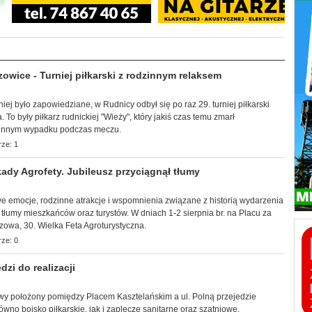
wice - Turniej piłkarski z rodzinnym relaksem
śniej było zapowiedziane, w Rudnicy odbył się po raz 29. turniej piłkarski
 To były piłkarz rudnickiej "Wieży", który jakiś czas temu zmarł
tunnym wypadku podczas meczu.
ze: 1
ady Agrofety. Jubileusz przyciągnął tłumy
towe emocje, rodzinne atrakcje i wspomnienia związane z historią wydarzenia
 tłumy mieszkańców oraz turystów. W dniach 1-2 sierpnia br. na Placu za
zowa, 30. Wielka Feta Agroturystyczna.
ze: 0
zi do realizacji
owy
położony pomiędzy Placem Kasztelańskim a ul. Polną przejedzie
no boisko piłkarskie, jak i zaplecze sanitarne oraz szatniowe.