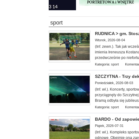
sport
RUDNICA > gm. Stoszo
Wtorek, 2026-08-04
(Inf. zewn.). Tak jak wcze
imienia Ireneusza Kostana.
przedwcześnie po niefor
Kategoria:
sport
Komentar
SZCZYTNA - Trzy dek
Poniedziałek, 2026-08-03
(Inf. wł.). Koncerty, spor
przyciągnęły do Szczytnej
Bramą odbyła się jubileus
Kategoria:
sport
Komentar
BARDO - Od zapowied
Piątek, 2026-07-31
(Inf. wł.). Kompleks sport
odnowę. Obejmie ona zarów