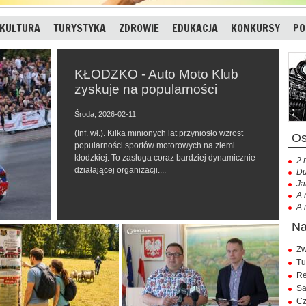
KULTURA
TURYSTYKA
ZDROWIE
EDUKACJA
KONKURSY
PO
KŁODZKO - Auto Moto Klub
zyskuje na popularności
Środa, 2026-02-11
(Inf. wł.). Kilka minionych lat przyniosło wzrost
popularności sportów motorowych na ziemi
kłodzkiej. To zasługa coraz bardziej dynamicznie
2 
działającej organizacji....
Du
Ja
A 
A 
Zw
Tu
Re
Sa
Cz