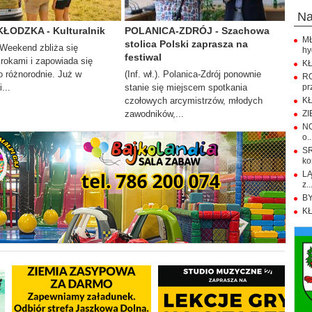
n
KŁODZKA - Kulturalnik
POLANICA-ZDRÓJ - Szachowa
M
stolica Polski zaprasza na
. Weekend zbliża się
hy
festiwal
krokami i zapowiada się
KŁ
 różnorodnie. Już w
(Inf. wł.). Polanica-Zdrój ponownie
R
...
stanie się miejscem spotkania
pr
czołowych arcymistrzów, młodych
KŁ
zawodników,...
ZI
NO
o..
S
ko
LĄ
z..
BY
KŁ