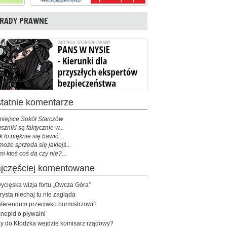
RADY PRAWNE
ostatnie komentarze
miejsce Sokół Starczów
szniki są faktycznie w...
k to pięknie się bawić,...
może sprzeda się jakiejś...
mi ktoś coś da czy nie?...
najczęściej komentowane
ycięska wizja fortu „Owcza Góra”
rysta niechaj tu nie zagląda
ferendum przeciwko burmistrzowi?
nepid o pływalni
y do Kłodzka wejdzie komisarz rządowy?