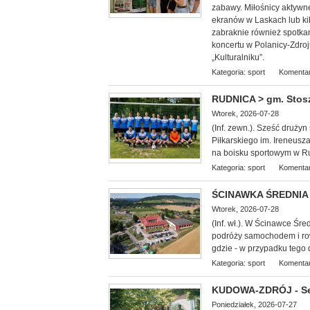
zabawy. Miłośnicy aktywn
ekranów w Laskach lub k
zabraknie również spotkan
koncertu w Polanicy-Zdroj
„Kulturalniku”.
Kategoria:
sport
Komentar
RUDNICA > gm. Stoszow
Wtorek, 2026-07-28
(Inf. zewn.). Sześć druży
Piłkarskiego im. Ireneusz
na boisku sportowym w Ru
Kategoria:
sport
Komentar
ŚCINAWKA ŚREDNIA >
Wtorek, 2026-07-28
(Inf. wł.). W Ścinawce Śr
podróży samochodem i ro
gdzie - w przypadku tego
Kategoria:
sport
Komentar
KUDOWA-ZDRÓJ - Se
Poniedziałek, 2026-07-27