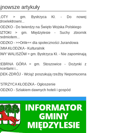
ajnowsze artykuły
ŁOTY > gm. Bystrzyca Kł. - Do nowej
droelektrowni...
ODZKO - Do twierdzy na Święto Wojska Polskiego
OZTOKI > gm. Międzylesie - Suchy zbiornik
zedmiotem...
ODZKO - >>Orlik<< dla społeczności Jurandowa
EMIA KŁODZKA - Kulturalnik
WY WALISZÓW > gm. Bystrzyca Kł. - Nie zapominają
.
REBRNA GÓRA > gm. Stoszowice - Dożynki z
ncertami i...
DEK-ZDRÓJ - Wciąż poszukują rzeźby Nepomucena
.
STRZYCA KŁODZKA - Ogłoszenie
ODZKO - Szlakiem dawnych hoteli i gospód