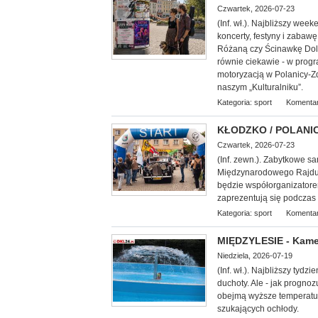
Czwartek, 2026-07-23
(Inf. wł.). Najbliższy wee
koncerty, festyny i zabawę
Różaną czy Ścinawkę Doln
równie ciekawie - w progr
motoryzacją w Polanicy-Zd
naszym „Kulturalniku”.
Kategoria:
sport
Komentar
KŁODZKO / POLANICA
Czwartek, 2026-07-23
(Inf. zewn.). Zabytkowe 
Międzynarodowego Rajdu 
będzie współorganizatorem 
zaprezentują się podczas 
Kategoria:
sport
Komentar
MIĘDZYLESIE - Kamer
Niedziela, 2026-07-19
(Inf. wł.). Najbliższy tyd
duchoty. Ale - jak prognoz
obejmą wyższe temperatur
szukających ochłody.