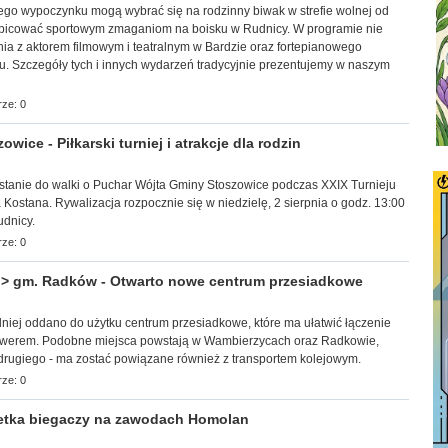
ego wypoczynku mogą wybrać się na rodzinny biwak w strefie wolnej od
ibicować sportowym zmaganiom na boisku w Rudnicy. W programie nie
ia z aktorem filmowym i teatralnym w Bardzie oraz fortepianowego
u. Szczegóły tych i innych wydarzeń tradycyjnie prezentujemy w naszym
ze: 0
ice - Piłkarski turniej i atrakcje dla rodzin
n stanie do walki o Puchar Wójta Gminy Stoszowice podczas XXIX Turnieju
a Kostana. Rywalizacja rozpocznie się w niedzielę, 2 sierpnia o godz. 13:00
dnicy.
ze: 0
 gm. Radków - Otwarto nowe centrum przesiadkowe
edniej oddano do użytku centrum przesiadkowe, które ma ułatwić łączenie
werem. Podobne miejsca powstają w Wambierzycach oraz Radkowie,
 drugiego - ma zostać powiązane również z transportem kolejowym.
ze: 0
tka biegaczy na zawodach Homolan