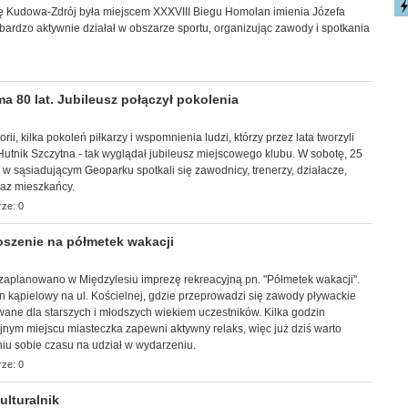
 Kudowa-Zdrój była miejscem XXXVIII Biegu Homolan imienia Józefa
ardzo aktywnie działał w obszarze sportu, organizując zawody i spotkania
 80 lat. Jubileusz połączył pokolenia
torii, kilka pokoleń piłkarzy i wspomnienia ludzi, którzy przez lata tworzyli
utnik Szczytna - tak wyglądał jubileusz miejscowego klubu. W sobotę, 25
i w sąsiadującym Geoparku spotkali się zawodnicy, trenerzy, działacze,
raz mieszkańcy.
ze: 0
szenie na półmetek wakacji
. zaplanowano w Międzylesiu imprezę rekreacyjną pn. "Półmetek wakacji".
 kąpielowy na ul. Kościelnej, gdzie przeprowadzi się zawody pływackie
ane dla starszych i młodszych wiekiem uczestników. Kilka godzin
jnym miejscu miasteczka zapewni aktywny relaks, więc już dziś warto
u sobie czasu na udział w wydarzeniu.
ze: 0
lturalnik