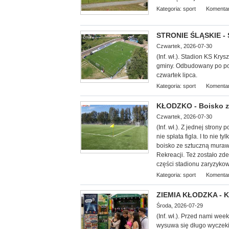
Kategoria:
sport
Komentar
STRONIE ŚLĄSKIE - 
Czwartek, 2026-07-30
(Inf. wł.). Stadion KS Kr
gminy. Odbudowany po powo
czwartek lipca.
Kategoria:
sport
Komentar
KŁODZKO - Boisko z
Czwartek, 2026-07-30
(Inf. wł.). Z jednej stron
nie spłata figla. I to nie
boisko ze sztuczną muraw
Rekreacji. Też zostało z
części stadionu zaryzykow
Kategoria:
sport
Komentar
ZIEMIA KŁODZKA - Ku
Środa, 2026-07-29
(Inf. wł.). Przed nami we
wysuwa się długo wyczekiw