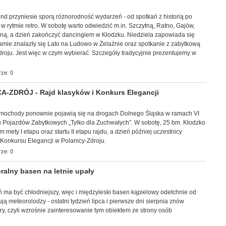
kend przyniesie sporą różnorodność wydarzeń - od spotkań z historią po
 w rytmie retro. W sobotę warto odwiedzić m.in. Szczytną, Ratno, Gajów,
ą, a dzień zakończyć dancingiem w Kłodzku. Niedziela zapowiada się
amie znalazły się Lato na Ludowo w Żelaźnie oraz spotkanie z zabytkową
roju. Jest więc w czym wybierać. Szczegóły tradycyjnie prezentujemy w
ze: 0
-ZDRÓJ - Rajd klasyków i Konkurs Elegancji
samochody ponownie pojawią się na drogach Dolnego Śląska w ramach VI
Pojazdów Zabytkowych „Tylko dla Zuchwałych”. W sobotę, 25 bm. Kłodzko
mety I etapu oraz startu II etapu rajdu, a dzień później uczestnicy
Konkursu Elegancji w Polanicy-Zdroju.
ze: 0
alny basen na letnie upały
zień ma być chłodniejszy, więc i międzyleski basen kąpielowy odetchnie od
ują meteorolodzy - ostatni tydzień lipca i pierwsze dni sierpnia znów
y, czyli wzrośnie zainteresowanie tym obiektem ze strony osób