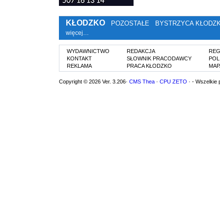
KŁODZKO
POZOSTAŁE
BYSTRZYCA KŁODZ
więcej…
WYDAWNICTWO
REDAKCJA
REG
KONTAKT
SŁOWNIK PRACODAWCY
POL
REKLAMA
PRACA KŁODZKO
MAP
Copyright © 2026 Ver. 3.206·
CMS Thea
·
CPU ZETO
· - Wszelkie