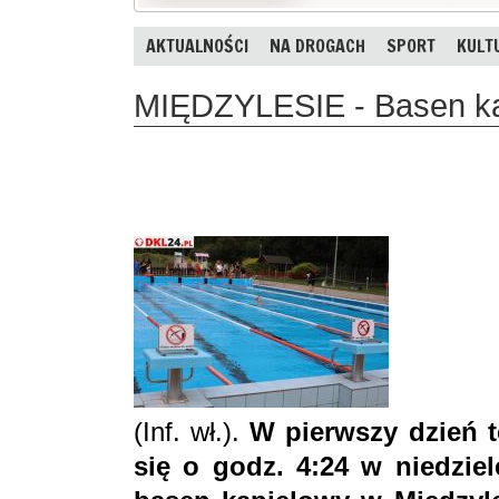
AKTUALNOŚCI
NA DROGACH
SPORT
KULT
MIĘDZYLESIE - Basen kąp
(Inf. wł.).
W pierwszy dzień t
się o godz. 4:24 w niedziel