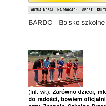
AKTUALNOŚCI
NA DROGACH
SPORT
KULT
BARDO - Boisko szkolne
(Inf. wł.).
Zarówno dzieci, mł
do radości, bowiem oficjaln