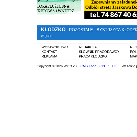
KŁODZKO
POZOSTAŁE
BYSTRZYCA KŁODZ
więcej…
WYDAWNICTWO
REDAKCJA
REG
KONTAKT
SŁOWNIK PRACODAWCY
POL
REKLAMA
PRACA KŁODZKO
MAP
Copyright © 2026 Ver. 3.206·
CMS Thea
·
CPU ZETO
· - Wszelkie