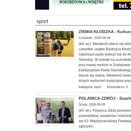
sport
ZIEMIA KŁODZKA - Kultura
Czwartek, 2026-08-06
(Inf. wł.). Weekend zbliża się w
czwartek i piątek Bystrzyca Kłod
natomiast warto wybrać się do 
Twierdzę. W sobotę na uczestnik
przy nowej remizie w Szalejowi
Edukacyjnym Parku Narodowego G
bierze się wełna. Weekend zwieńc
innych wydarzeń tradycyjnie pre
Kategoria:
sport
Komentarze: 0
POLANICA-ZDRÓJ - Szachow
Środa, 2026-08-05
(Inf. wł.). Polanica-Zdrój ponow
zawodników, amatorów i miłośnik
się 62. Międzynarodowy Festiwal
zgłoszeń.