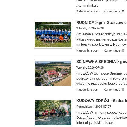
koncertu w Polanicy-Zdroju. Szc
„Kulturalniku”.
Kategoria:
sport
Komentarze: 0
RUDNICA > gm. Stoszowice -
Wtorek, 2026-07-28
(Inf. zewn.). Sześć drużyn stan
Piłkarskiego im. Ireneusza Kosta
na boisku sportowym w Rudnicy.
Kategoria:
sport
Komentarze: 0
ŚCINAWKA ŚREDNIA > gm. 
Wtorek, 2026-07-28
(Inf. wł.). W Ścinawce Średniej 
podróży samochodem i rowerem.
gdzie - w przypadku tego drugie
Kategoria:
sport
Komentarze: 0
KUDOWA-ZDRÓJ - Setka b
Poniedziałek, 2026-07-27
(Inf. wł.). W minioną
sobotę Kudow
Duba. Patron wydarzenia bardzo 
integrujące lekkoatletów.