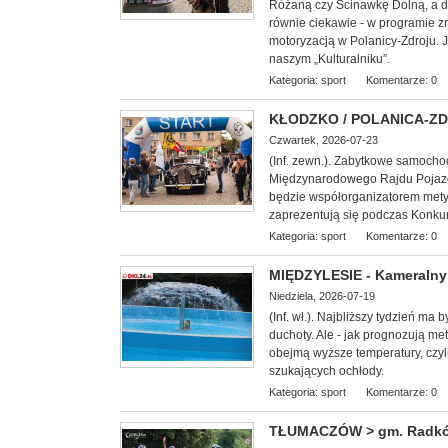
Różaną czy Ścinawkę Dolną, a d
równie ciekawie - w programie z
motoryzacją w Polanicy-Zdroju. 
naszym „Kulturalniku”.
Kategoria:
sport
Komentarze: 0
KŁODZKO / POLANICA-ZDRÓ
Czwartek, 2026-07-23
(Inf. zewn.). Zabytkowe samoch
Międzynarodowego Rajdu Pojazd
będzie współorganizatorem mety I 
zaprezentują się podczas Konkur
Kategoria:
sport
Komentarze: 0
MIĘDZYLESIE - Kameralny 
Niedziela, 2026-07-19
(Inf. wł.). Najbliższy tydzień ma
duchoty. Ale - jak prognozują met
obejmą wyższe temperatury, czyl
szukających ochłody.
Kategoria:
sport
Komentarze: 0
TŁUMACZÓW > gm. Radków -