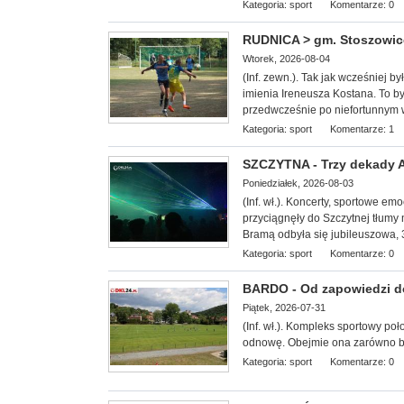
Kategoria:
sport
Komentarze: 0
RUDNICA > gm. Stoszowice 
Wtorek, 2026-08-04
(Inf. zewn.). Tak jak wcześniej b
imienia Ireneusza Kostana. To był
przedwcześnie po niefortunnym
Kategoria:
sport
Komentarze: 1
SZCZYTNA - Trzy dekady Ag
Poniedziałek, 2026-08-03
(Inf. wł.). Koncerty, sportowe e
przyciągnęły do Szczytnej tłumy 
Bramą odbyła się jubileuszowa, 3
Kategoria:
sport
Komentarze: 0
BARDO - Od zapowiedzi do 
Piątek, 2026-07-31
(Inf. wł.). Kompleks sportowy
poł
odnowę. Obejmie ona zarówno boi
Kategoria:
sport
Komentarze: 0