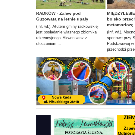
RADKÓW - Zalew pod
MIĘDZYLESIE 
Guzowatą na letnie upały
boisko przec
metamorfozę
(Inf. wł.). Atutem gminy radkowskiej
jest posiadanie własnego zbiornika
(Inf. wł.). Moc
rekreacyjnego. Akwen wraz z
sportowe przy 
otoczeniem,...
Podstawowej w 
przechodzi prze