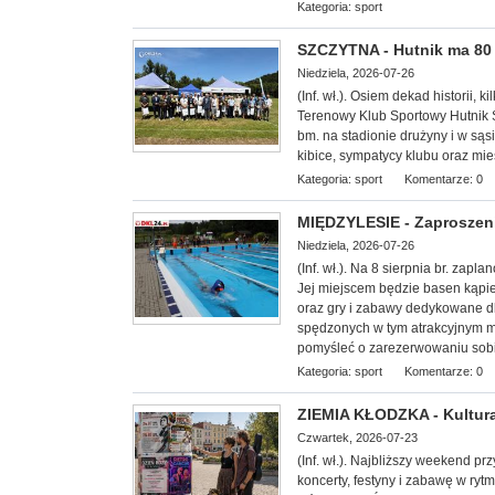
Kategoria:
sport
SZCZYTNA - Hutnik ma 80 l
Niedziela, 2026-07-26
(Inf. wł.). Osiem dekad historii, k
Terenowy Klub Sportowy Hutnik S
bm. na stadionie drużyny i w sąs
kibice, sympatycy klubu oraz mi
Kategoria:
sport
Komentarze: 0
MIĘDZYLESIE - Zaproszeni
Niedziela, 2026-07-26
(Inf. wł.). Na 8 sierp
nia br. zapla
Jej miejscem będzie basen kąpie
oraz gry i zabawy dedykowane dl
spędzonych w tym atrakcyjnym mi
pomyśleć o zarezerwowaniu sobi
Kategoria:
sport
Komentarze: 0
ZIEMIA KŁODZKA - Kultura
Czwartek, 2026-07-23
(Inf. wł.). Najbliższy weekend p
koncerty, festyny i zabawę w ryt