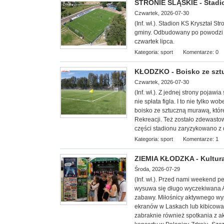
STRONIE ŚLĄSKIE - Stadi
Czwartek, 2026-07-30
(Inf. wł.). Stadion KS Kryształ 
gminy. Odbudowany po powodzi z w
czwartek lipca.
Kategoria:
sport
Komentarze: 0
KŁODZKO - Boisko ze sz
Czwartek, 2026-07-30
(Inf. wł.). Z jednej strony poja
nie spłata figla. I to nie tylko 
boisko ze sztuczną murawą, któr
Rekreacji. Też zostało zdewast
części stadionu zaryzykowano z 
Kategoria:
sport
Komentarze: 1
ZIEMIA KŁODZKA - Kultura
Środa, 2026-07-29
(Inf. wł.). Przed nami weekend 
wysuwa się długo wyczekiwana Agr
zabawy. Miłośnicy aktywnego wyp
ekranów w Laskach lub kibicowa
zabraknie również spotkania z a