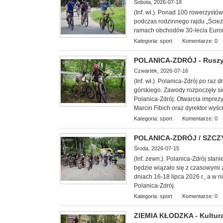
Sobota, 2026-07-18
(Inf. wł.). Ponad 100 rowerzyst
podczas rodzinnego rajdu „Ście
ramach obchodów 30-lecia Euror
Kategoria:
sport
Komentarze: 0
POLANICA-ZDRÓJ - Ruszył
Czwartek, 2026-07-16
(Inf. wł.). Polanica-Zdrój po raz
górskiego. Zawody rozpoczęły s
Polanica-Zdrój. Otwarcia imprez
Marcin Fibich oraz dyrektor wyśc
Kategoria:
sport
Komentarze: 0
POLANICA-ZDRÓJ / SZCZYT
Środa, 2026-07-15
(Inf. zewn.). Polanica-Zdrój stani
będzie wiązało się z czasowymi 
dniach 16-18 lipca 2026 r., a w 
Polanica-Zdrój.
Kategoria:
sport
Komentarze: 0
ZIEMIA KŁODZKA - Kultura