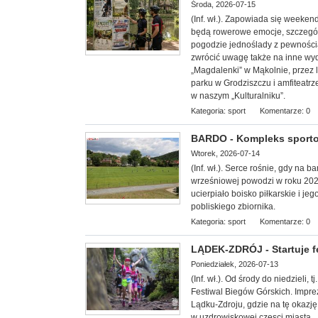
Środa, 2026-07-15
(Inf. wł.). Zapowiada się week
będą rowerowe emocje, szczególn
pogodzie jednoślady z pewnością 
zwrócić uwagę także na inne wy
„Magdalenki” w Mąkolnie, przez 
parku w Grodziszczu i amfiteatrz
w naszym „Kulturalniku”.
Kategoria:
sport
Komentarze: 0
BARDO - Kompleks sporto
Wtorek, 2026-07-14
(Inf. wł.). Serce rośnie, gdy na 
wrześniowej powodzi w roku 20
ucierpiało boisko piłkarskie i 
pobliskiego zbiornika.
Kategoria:
sport
Komentarze: 0
LĄDEK-ZDRÓJ - Startuje f
Poniedziałek, 2026-07-13
(Inf. wł.). Od środy do niedzieli,
Festiwal Biegów Górskich. Impre
Lądku-Zdroju, gdzie na tę okazję
w uzdrowiskowej częsci miasta.