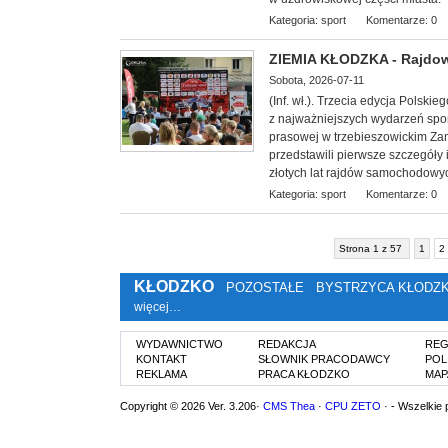
Kategoria:
sport
Komentarze: 0
ZIEMIA KŁODZKA - Rajdowe
Sobota, 2026-07-11
(Inf. wł.). Trzecia edycja Polsk
z najważniejszych wydarzeń spor
prasowej w trzebieszowickim Zam
przedstawili pierwsze szczegóły
złotych lat rajdów samochodowy
Kategoria:
sport
Komentarze: 0
Strona 1 z 57
1
2
KŁODZKO
POZOSTAŁE
BYSTRZYCA KŁODZ
więcej…
WYDAWNICTWO
REDAKCJA
REG
KONTAKT
SŁOWNIK PRACODAWCY
POL
REKLAMA
PRACA KŁODZKO
MAP
Copyright © 2026 Ver. 3.206·
CMS Thea
·
CPU ZETO
· - Wszelkie