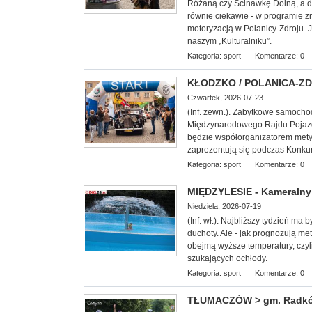
Różaną czy Ścinawkę Dolną, a d
równie ciekawie - w programie z
motoryzacją w Polanicy-Zdroju. 
naszym „Kulturalniku”.
Kategoria:
sport
Komentarze: 0
KŁODZKO / POLANICA-ZDRÓ
Czwartek, 2026-07-23
(Inf. zewn.). Zabytkowe samoch
Międzynarodowego Rajdu Pojazd
będzie współorganizatorem mety I 
zaprezentują się podczas Konkur
Kategoria:
sport
Komentarze: 0
MIĘDZYLESIE - Kameralny 
Niedziela, 2026-07-19
(Inf. wł.). Najbliższy tydzień ma
duchoty. Ale - jak prognozują met
obejmą wyższe temperatury, czyl
szukających ochłody.
Kategoria:
sport
Komentarze: 0
TŁUMACZÓW > gm. Radków -