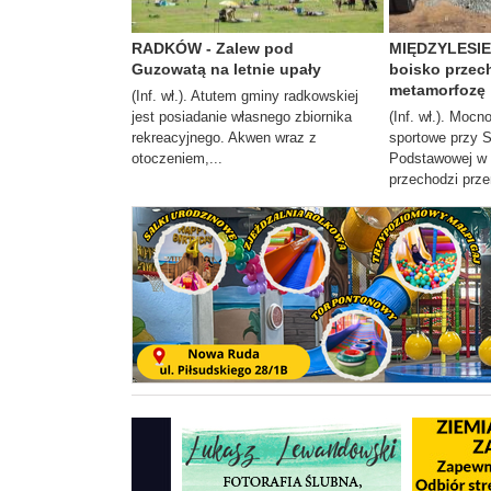
RADKÓW - Zalew pod
MIĘDZYLESIE 
Guzowatą na letnie upały
boisko przec
metamorfozę
(Inf. wł.). Atutem gminy radkowskiej
jest posiadanie własnego zbiornika
(Inf. wł.). Moc
rekreacyjnego. Akwen wraz z
sportowe przy 
otoczeniem,...
Podstawowej w 
przechodzi prze