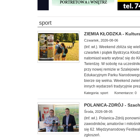
sport
ZIEMIA KŁODZKA - Kultura
Czwartek, 2026-08-06
(Inf. wł.). Weekend zbliża się w
czwartek i piątek Bystrzyca Kłod
natomiast warto wybrać się do 
Twierdzę. W sobotę na uczestnik
przy nowej remizie w Szalejowi
Edukacyjnym Parku Narodowego G
bierze się wełna. Weekend zwieńc
innych wydarzeń tradycyjnie pre
Kategoria:
sport
Komentarze: 0
POLANICA-ZDRÓJ - Szachow
Środa, 2026-08-05
(Inf. wł.). Polanica-Zdrój ponow
zawodników, amatorów i miłośnik
się 62. Międzynarodowy Festiwal
zgłoszeń.