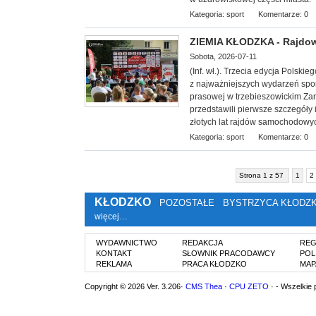
Kategoria:
sport
Komentarze: 0
ZIEMIA KŁODZKA - Rajdowe
Sobota, 2026-07-11
(Inf. wł.). Trzecia edycja Polsk
z najważniejszych wydarzeń spor
prasowej w trzebieszowickim Zam
przedstawili pierwsze szczegóły
złotych lat rajdów samochodowy
Kategoria:
sport
Komentarze: 0
Strona 1 z 57
1
2
KŁODZKO
POZOSTAŁE
BYSTRZYCA KŁODZ
więcej…
WYDAWNICTWO
REDAKCJA
REG
KONTAKT
SŁOWNIK PRACODAWCY
POL
REKLAMA
PRACA KŁODZKO
MAP
Copyright © 2026 Ver. 3.206·
CMS Thea
·
CPU ZETO
· - Wszelkie