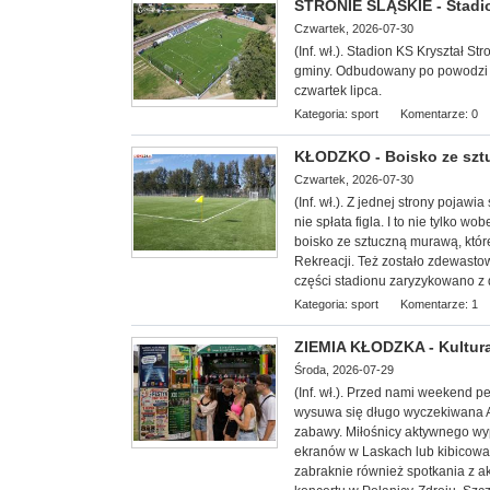
STRONIE ŚLĄSKIE - Stadi
Czwartek, 2026-07-30
(Inf. wł.). Stadion KS Kryształ 
gminy. Odbudowany po powodzi z w
czwartek lipca.
Kategoria:
sport
Komentarze: 0
KŁODZKO - Boisko ze sz
Czwartek, 2026-07-30
(Inf. wł.). Z jednej strony poja
nie spłata figla. I to nie tylko 
boisko ze sztuczną murawą, któr
Rekreacji. Też zostało zdewast
części stadionu zaryzykowano z 
Kategoria:
sport
Komentarze: 1
ZIEMIA KŁODZKA - Kultura
Środa, 2026-07-29
(Inf. wł.). Przed nami weekend 
wysuwa się długo wyczekiwana Agr
zabawy. Miłośnicy aktywnego wyp
ekranów w Laskach lub kibicowa
zabraknie również spotkania z a