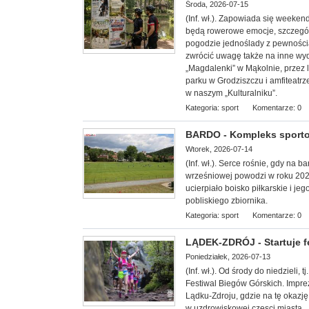
Środa, 2026-07-15
(Inf. wł.). Zapowiada się week
będą rowerowe emocje, szczególn
pogodzie jednoślady z pewnością 
zwrócić uwagę także na inne wy
„Magdalenki” w Mąkolnie, przez 
parku w Grodziszczu i amfiteatrz
w naszym „Kulturalniku”.
Kategoria:
sport
Komentarze: 0
BARDO - Kompleks sporto
Wtorek, 2026-07-14
(Inf. wł.). Serce rośnie, gdy na 
wrześniowej powodzi w roku 20
ucierpiało boisko piłkarskie i 
pobliskiego zbiornika.
Kategoria:
sport
Komentarze: 0
LĄDEK-ZDRÓJ - Startuje f
Poniedziałek, 2026-07-13
(Inf. wł.). Od środy do niedzieli,
Festiwal Biegów Górskich. Impre
Lądku-Zdroju, gdzie na tę okazję
w uzdrowiskowej częsci miasta.