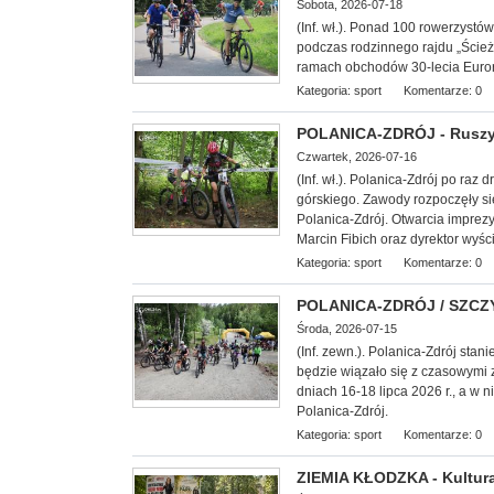
Sobota, 2026-07-18
(Inf. wł.). Ponad 100 rowerzyst
podczas rodzinnego rajdu „Ście
ramach obchodów 30-lecia Euror
Kategoria:
sport
Komentarze: 0
POLANICA-ZDRÓJ - Ruszył
Czwartek, 2026-07-16
(Inf. wł.). Polanica-Zdrój po raz
górskiego. Zawody rozpoczęły s
Polanica-Zdrój. Otwarcia imprez
Marcin Fibich oraz dyrektor wyśc
Kategoria:
sport
Komentarze: 0
POLANICA-ZDRÓJ / SZCZYT
Środa, 2026-07-15
(Inf. zewn.). Polanica-Zdrój stani
będzie wiązało się z czasowymi 
dniach 16-18 lipca 2026 r., a w 
Polanica-Zdrój.
Kategoria:
sport
Komentarze: 0
ZIEMIA KŁODZKA - Kultura