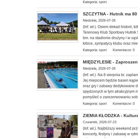
Kategoria:
sport
SZCZYTNA - Hutnik ma 80 l
Niedziela, 2026-07-26
(Inf. wł.). Osiem dekad historii, k
Terenowy Klub Sportowy Hutnik S
bm. na stadionie drużyny i w sąs
kibice, sympatycy klubu oraz mi
Kategoria:
sport
Komentarze: 0
MIĘDZYLESIE - Zaproszeni
Niedziela, 2026-07-26
(Inf. wł.). Na 8 sierp
nia br. zapla
Jej miejscem będzie basen kąpie
oraz gry i zabawy dedykowane dl
spędzonych w tym atrakcyjnym mi
pomyśleć o zarezerwowaniu sobi
Kategoria:
sport
Komentarze: 0
ZIEMIA KŁODZKA - Kultura
Czwartek, 2026-07-23
(Inf. wł.). Najbliższy weekend p
koncerty, festyny i zabawę w ryt