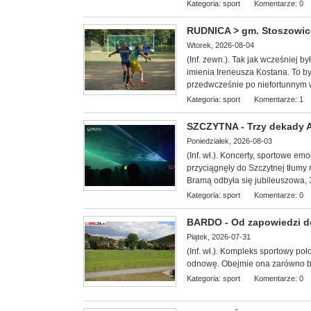
Kategoria:
sport
Komentarze: 0
RUDNICA > gm. Stoszowice 
Wtorek, 2026-08-04
(Inf. zewn.). Tak jak wcześniej b
imienia Ireneusza Kostana. To był
przedwcześnie po niefortunnym
Kategoria:
sport
Komentarze: 1
SZCZYTNA - Trzy dekady Ag
Poniedziałek, 2026-08-03
(Inf. wł.). Koncerty, sportowe e
przyciągnęły do Szczytnej tłumy 
Bramą odbyła się jubileuszowa, 3
Kategoria:
sport
Komentarze: 0
BARDO - Od zapowiedzi do 
Piątek, 2026-07-31
(Inf. wł.). Kompleks sportowy
poł
odnowę. Obejmie ona zarówno boi
Kategoria:
sport
Komentarze: 0