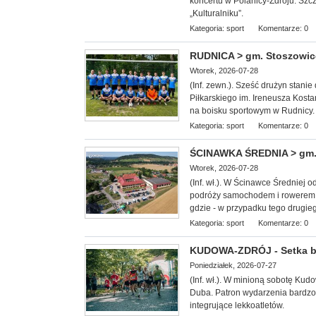
koncertu w Polanicy-Zdroju. Szc
„Kulturalniku”.
Kategoria:
sport
Komentarze: 0
RUDNICA > gm. Stoszowice -
Wtorek, 2026-07-28
(Inf. zewn.). Sześć drużyn stan
Piłkarskiego im. Ireneusza Kosta
na boisku sportowym w Rudnicy.
Kategoria:
sport
Komentarze: 0
ŚCINAWKA ŚREDNIA > gm. 
Wtorek, 2026-07-28
(Inf. wł.). W Ścinawce Średniej 
podróży samochodem i rowerem.
gdzie - w przypadku tego drugie
Kategoria:
sport
Komentarze: 0
KUDOWA-ZDRÓJ - Setka b
Poniedziałek, 2026-07-27
(Inf. wł.). W minioną
sobotę Kudow
Duba. Patron wydarzenia bardzo 
integrujące lekkoatletów.