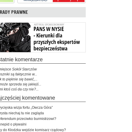
RADY PRAWNE
ostatnie komentarze
miejsce Sokół Starczów
szniki są faktycznie w...
k to pięknie się bawić,...
może sprzeda się jakiejś...
mi ktoś coś da czy nie?...
najczęściej komentowane
ycięska wizja fortu „Owcza Góra”
rysta niechaj tu nie zagląda
ferendum przeciwko burmistrzowi?
nepid o pływalni
y do Kłodzka wejdzie komisarz rządowy?