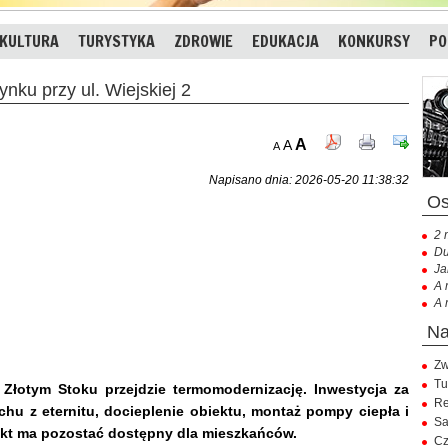
KULTURA
TURYSTYKA
ZDROWIE
EDUKACJA
KONKURSY
PO
nku przy ul. Wiejskiej 2
A
A
A
Napisano dnia: 2026-05-20 11:38:32
2 
Du
Ja
A 
A 
Zw
Tu
 Złotym Stoku przejdzie termomodernizację. Inwestycja za
Re
hu z eternitu, docieplenie obiektu, montaż pompy ciepła i
Sa
iekt ma pozostać dostępny dla mieszkańców.
Cz