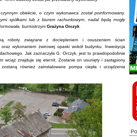
zynnym obiekcie, o czym wykonawca został poinformowany.
szymi spółkami lub z biurem rachunkowym, nadal będą mogły
formowała burmistrzyni
Grażyna Orczyk
.
aną roboty związane z dociepleniem i osuszeniem ścian
ą oraz wykonaniem żwirowej opaski wokół budynku. Inwestycja
dachowego. Jak zaznaczyła G. Orczyk, jest to prawdopodobnie
 wciąż znajduje się eternit. Zostanie on usunięty i zastąpiony
ostaną również zainstalowane pompa ciepła i urządzenia
p