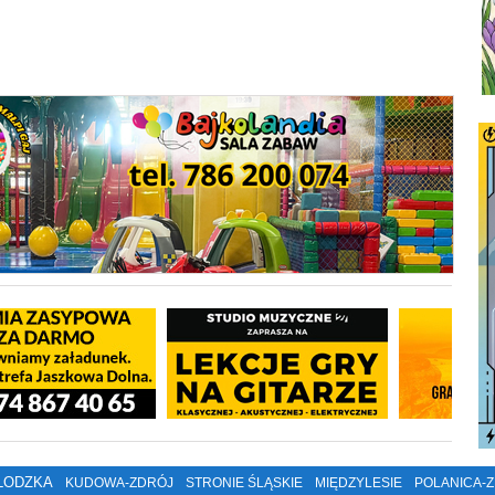
ŁODZKA
KUDOWA-ZDRÓJ
STRONIE ŚLĄSKIE
MIĘDZYLESIE
POLANICA-