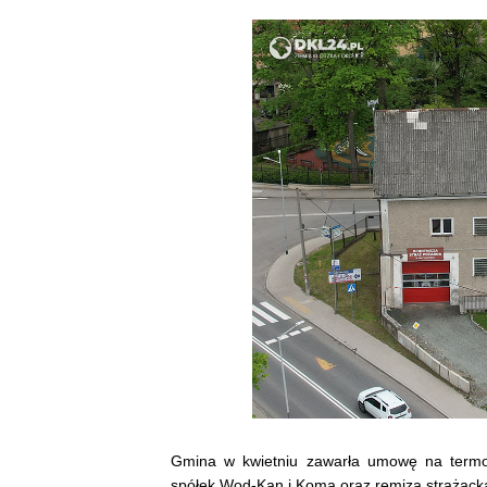
Gmina w kwietniu zawarła umowę na termom
spółek Wod-Kan i Koma oraz remiza strażack