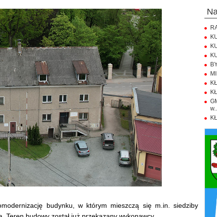
n
RA
KU
KU
KU
BY
MI
KŁ
KŁ
GM
w..
KŁ
odernizację budynku, w którym mieszczą się m.in. siedziby
a. Teren budowy został już przekazany wykonawcy.