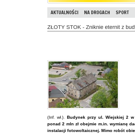
AKTUALNOŚCI
NA DROGACH
SPORT
ZŁOTY STOK - Zniknie eternit z budy
(Inf. wł.).
Budynek przy ul. Wiejskiej 2 w
ponad 2 mln zł obejmie m.in. wymianę dac
instalacji fotowoltaicznej. Mimo robót ob