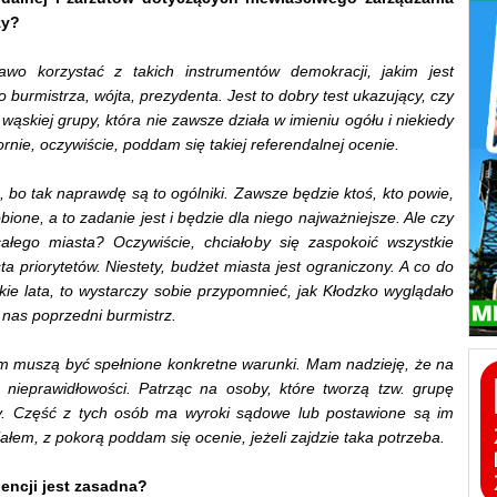
zy?
wo korzystać z takich instrumentów demokracji, jakim jest
urmistrza, wójta, prezydenta. Jest to dobry test ukazujący, czy
ąskiej grupy, która nie zawsze działa w imieniu ogółu i niekiedy
ornie, oczywiście, poddam się takiej referendalnej ocenie.
, bo tak naprawdę są to ogólniki. Zawsze będzie ktoś, kto powie,
obione, a to zadanie jest i będzie dla niego najważniejsze. Ale czy
ałego miasta? Oczywiście, chciałoby się zaspokoić wszystkie
a priorytetów. Niestety, budżet miasta jest ograniczony. A co do
tkie lata, to wystarczy sobie przypomnieć, jak Kłodzko wyglądało
ł nas poprzedni burmistrz.
um muszą być spełnione konkretne warunki. Mam nadzieję, że na
 nieprawidłowości. Patrząc na osoby, które tworzą tzw. grupę
y. Część z tych osób ma wyroki sądowe lub postawione są im
ałem, z pokorą poddam się ocenie, jeżeli zajdzie taka potrzeba.
dencji jest zasadna?