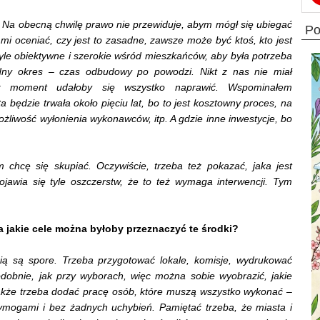
. Na obecną chwilę prawo nie przewiduje, abym mógł się ubiegać
p
 mi oceniać, czy jest to zasadne, zawsze może być ktoś, kto jest
 tyle obiektywne i szerokie wśród mieszkańców, aby była potrzeba
udny okres – czas odbudowy po powodzi. Nikt z nas nie miał
w moment udałoby się wszystko naprawić. Wspominałem
 będzie trwała około pięciu lat, bo to jest kosztowny proces, na
żliwość wyłonienia wykonawców, itp. A gdzie inne inwestycje, bo
chcę się skupiać. Oczywiście, trzeba też pokazać, jaka jest
ojawia się tyle oszczerstw, że to też wymaga interwencji. Tym
na jakie cele można byłoby przeznaczyć te środki?
ą są spore. Trzeba przygotować lokale, komisje, wydrukować
odobnie, jak przy wyborach, więc można sobie wyobrazić, jakie
także trzeba dodać pracę osób, które muszą wszystko wykonać –
ymogami i bez żadnych uchybień. Pamiętać trzeba, że miasta i