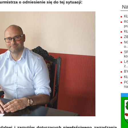
urmistrza o odniesienie się do tej sytuacji:
n
KŁ
R
pr
KŁ
ZI
NO
o..
S
ko
LĄ
z..
BY
KŁ
PO
na.
ndalnej i zarzutów dotyczących niewłaściwego zarządzania