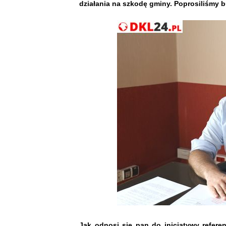
działania na szkodę gminy. Poprosiliśmy b
Jak odnosi się pan do inicjatywy refere