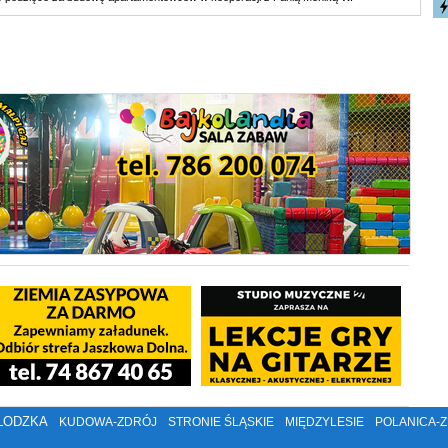
ŁODZKA
KUDOWA-ZDRÓJ
STRONIE ŚLĄSKIE
MIĘDZYLESIE
POLANICA-