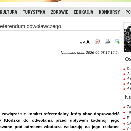
KULTURA
TURYSTYKA
ZDROWIE
EDUKACJA
KONKURSY
PO
 referendum odwoławczego
A
A
A
Napisano dnia: 2026-06-08 16:12:54
Du
Ja
A 
A 
A 
Zw
Tu
 zawiązał się komitet referendalny, który chce doprowadzić
Re
 Kłodzku do odwołania przed upływem kadencji jego
Sa
ierowane pod adresem włodarza wskazują na jego rzekome
Cz