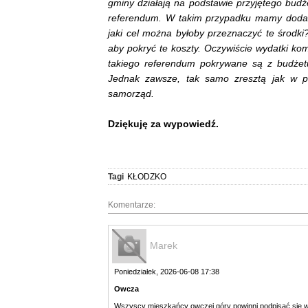
gminy działają na podstawie przyjętego budż
referendum. W takim przypadku mamy dodat
jaki cel można byłoby przeznaczyć te środki
aby pokryć te koszty. Oczywiście wydatki k
takiego referendum pokrywane są z budżet
Jednak zawsze, tak samo zresztą jak w p
samorząd.
Dziękuję za wypowiedź.
Tagi
KŁODZKO
Komentarze:
Marek
Poniedziałek, 2026-06-08 17:38
Owcza
Wszyscy mieszkańcy owczej góry powinni podpisać się 