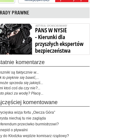
RADY PRAWNE
ostatnie komentarze
szniki są faktycznie w...
k to pięknie się bawić,...
może sprzeda się jakiejś...
mi ktoś coś da czy nie?...
kto płaci za wodę? Płacę...
najczęściej komentowane
ycięska wizja fortu „Owcza Góra”
rysta niechaj tu nie zagląda
ferendum przeciwko burmistrzowi?
nepid o pływalni
y do Kłodzka wejdzie komisarz rządowy?