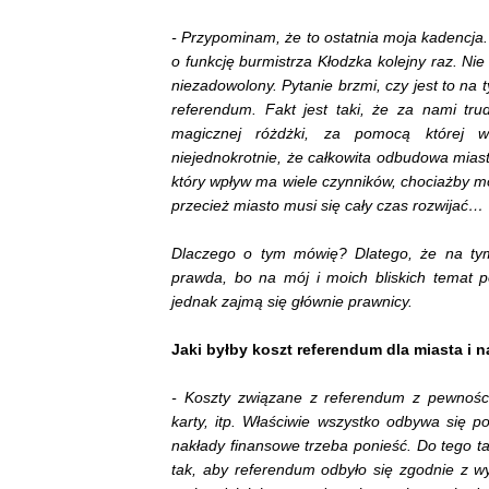
- Przypominam, że to ostatnia moja kadencja
o funkcję burmistrza Kłodzka kolejny raz. Nie
niezadowolony. Pytanie brzmi, czy jest to na
referendum. Fakt jest taki, że za nami tr
magicznej różdżki, za pomocą której 
niejednokrotnie, że całkowita odbudowa miasta
który wpływ ma wiele czynników, chociażby mo
przecież miasto musi się cały czas rozwijać…
Dlaczego o tym mówię? Dlatego, że na tym 
prawda, bo na mój i moich bliskich temat p
jednak zajmą się głównie prawnicy.
Jaki byłby koszt referendum dla miasta i 
- Koszty związane z referendum z pewności
karty, itp. Właściwie wszystko odbywa się p
nakłady finansowe trzeba ponieść. Do tego 
tak, aby referendum odbyło się zgodnie z w