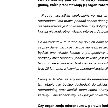
gminą, które przedstawiają jej organizator
- Przede wszystkim społeczeństwo ma pra
referendum i ma prawo poddać ocenie danego b
niezadowolenie jest powszechne, czy dotyczy w
kierują nią konkretne, własne interesy. Ja pok
Co do zarzutów, to trudno się do nich odnieść
że przy danej ulicy coś nie zostało jeszcze zr
będzie ono równie istotne z perspektywy c
potrzeby mieszkańców, jednak zawsze jest list
tego, co się w mieście działo przez te wszys
tych 10 lat temu, z jakimi problemami zostawi
Pamiętać trzeba, że aby doszło do referend
tym etapie nie będzie dochodzić do jakichś
referendalną oraz akolici, mam spore obaw
zarzuty… ale zobaczymy. Tak jak już powiedzi
Czy organizacja referendum w połowie ka