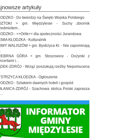
ajnowsze artykuły
ODZKO - Do twierdzy na Święto Wojska Polskiego
OZTOKI > gm. Międzylesie - Suchy zbiornik
zedmiotem...
ODZKO - >>Orlik<< dla społeczności Jurandowa
EMIA KŁODZKA - Kulturalnik
WY WALISZÓW > gm. Bystrzyca Kł. - Nie zapominają
.
REBRNA GÓRA > gm. Stoszowice - Dożynki z
ncertami i...
DEK-ZDRÓJ - Wciąż poszukują rzeźby Nepomucena
.
STRZYCA KŁODZKA - Ogłoszenie
ODZKO - Szlakiem dawnych hoteli i gospód
LANICA-ZDRÓJ - Szachowa stolica Polski zaprasza
..