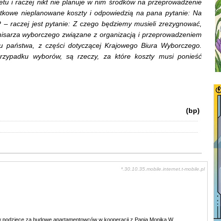
etu i raczej nikt nie planuje w nim środków na przeprowadzenie
kowe nieplanowane koszty i odpowiedzią na pana pytanie: Na
? – raczej jest pytanie: Z czego będziemy musieli zrezygnować,
omisarza wyborczego związane z organizacją i przeprowadzeniem
u państwa, z części dotyczącej Krajowego Biura Wyborczego.
rzypadku wyborów, są rzeczy, za które koszty musi ponieść
(bp)
*.30.10.35.mobile.internet.t-mobile.pl
w podzięce za budowę apartamentowców w kooperacji z Panią Moniką W.