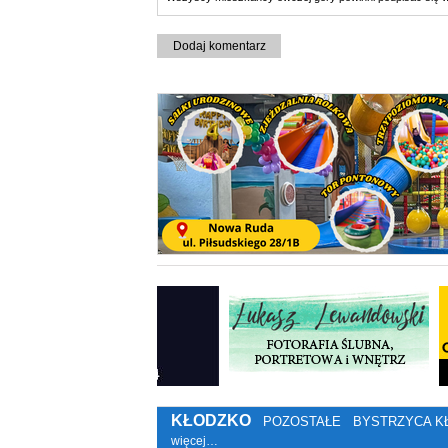
Dodaj komentarz
KŁODZKO
POZOSTAŁE
BYSTRZYCA K
więcej…