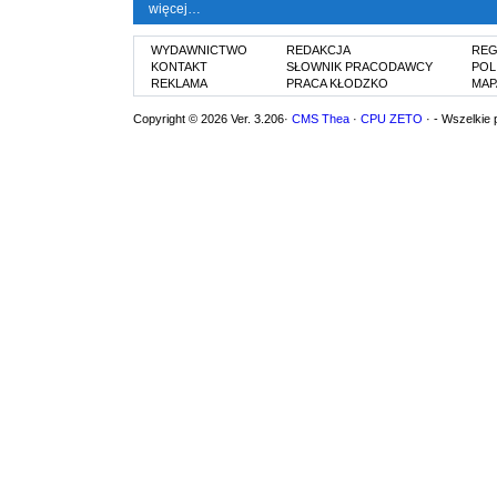
więcej…
WYDAWNICTWO
REDAKCJA
REG
KONTAKT
SŁOWNIK PRACODAWCY
POL
REKLAMA
PRACA KŁODZKO
MAP
Copyright © 2026 Ver. 3.206·
CMS Thea
·
CPU ZETO
· - Wszelkie