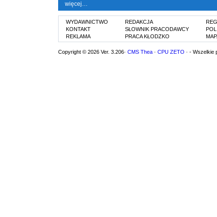
więcej…
WYDAWNICTWO
REDAKCJA
REG
KONTAKT
SŁOWNIK PRACODAWCY
POL
REKLAMA
PRACA KŁODZKO
MAP
Copyright © 2026 Ver. 3.206·
CMS Thea
·
CPU ZETO
· - Wszelkie