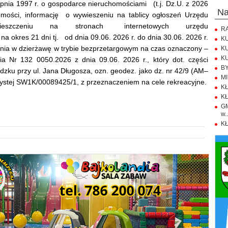
erpnia 1997 r. o gospodarce nieruchomościami (t.j. Dz.U. z 2026
n
domości, informację o wywieszeniu na tablicy ogłoszeń Urzędu
zczeniu na stronach internetowych urzędu
RA
 na okres 21 dni tj. od dnia 09.06. 2026 r. do dnia 30.06. 2026 r.
KU
nia w dzierżawę w trybie bezprzetargowym na czas oznaczony –
KU
KU
ia Nr 132 0050.2026 z dnia 09.06. 2026 r., który dot. części
BY
zku przy ul. Jana Długosza, ozn. geodez. jako dz. nr 42/9 (AM–
MI
zystej SW1K/00089425/1, z przeznaczeniem na cele rekreacyjne.
KŁ
KŁ
GM
w..
KŁ