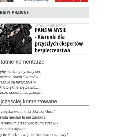
RADY PRAWNE
ostatnie komentarze
yby szukany był inny cel,...
miejsce Sokół Starczów
szniki są faktycznie w...
k to pięknie się bawić,...
może sprzeda się jakiejś...
najczęściej komentowane
ycięska wizja fortu „Owcza Góra”
rysta niechaj tu nie zagląda
ferendum przeciwko burmistrzowi?
nepid o pływalni
y do Kłodzka wejdzie komisarz rządowy?