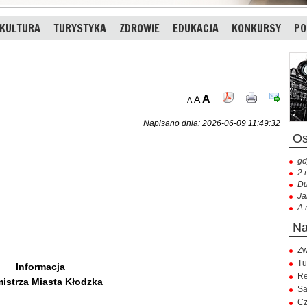
KULTURA
TURYSTYKA
ZDROWIE
EDUKACJA
KONKURSY
PO
A
A
A
Napisano dnia: 2026-06-09 11:49:32
gd
2 
Du
Ja
A 
Zw
Tu
Informacja
Re
istrza Miasta Kłodzka
Sa
Cz