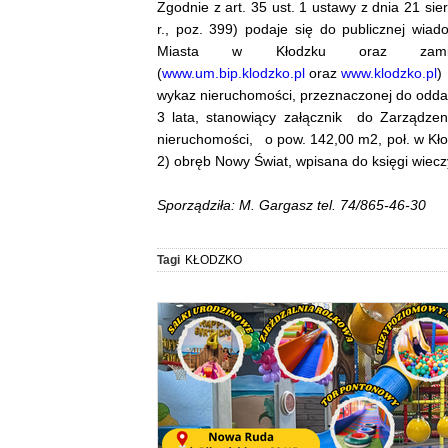
Zgodnie z art. 35 ust. 1 ustawy z dnia 21 si
r., poz. 399) podaje się do publicznej wia
Miasta w Kłodzku oraz zamies
(
www.um.bip.klodzko.pl
oraz
www.klodzko.pl
)
wykaz nieruchomości, przeznaczonej do odda
3 lata, stanowiący załącznik do Zarządzen
nieruchomości, o pow. 142,00 m2, poł. w Kłod
2) obręb Nowy Świat, wpisana do księgi wiec
Sporządziła: M. Gargasz tel. 74/865-46-30
Tagi
KŁODZKO