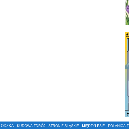
ŁODZKA
KUDOWA-ZDRÓJ
STRONIE ŚLĄSKIE
MIĘDZYLESIE
POLANICA-