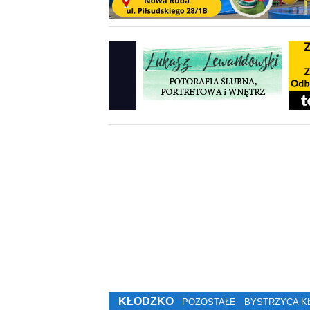
KŁODZKO
POZOSTAŁE
BYSTRZYCA K