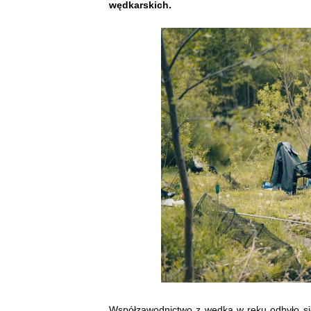
wędkarskich.
Współzawodnictwo z wędką w ręku odbyło si