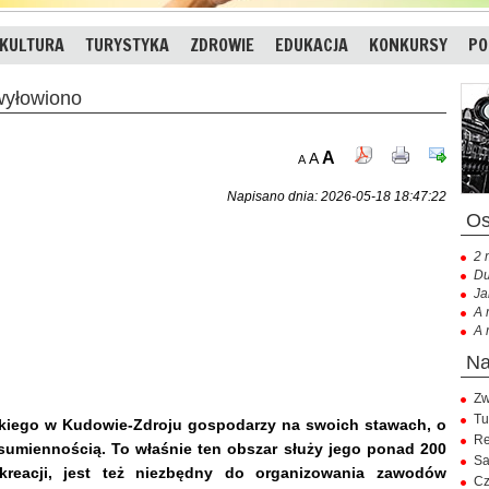
KULTURA
TURYSTYKA
ZDROWIE
EDUKACJA
KONKURSY
PO
wyłowiono
A
A
A
Napisano dnia: 2026-05-18 18:47:22
2 
Du
Ja
A 
A 
Zw
Tu
kiego w Kudowie-Zdroju gospodarzy na swoich stawach, o
Re
 sumiennością. To właśnie ten obszar służy jego ponad 200
Sa
reacji, jest też niezbędny do organizowania zawodów
Cz