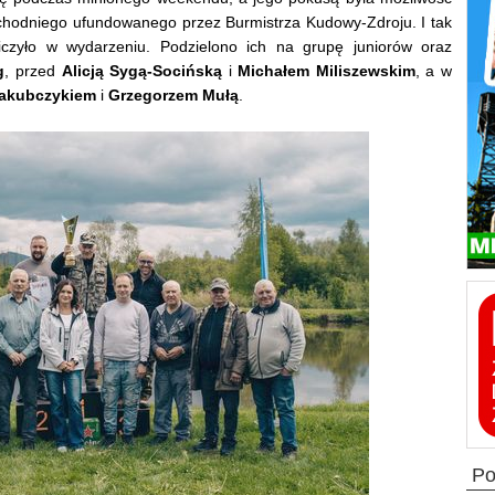
chodniego ufundowanego przez Burmistrza Kudowy-Zdroju. I tak
iczyło w wydarzeniu. Podzielono ich na grupę juniorów oraz
g
, przed
Alicją Sygą-Socińską
i
Michałem Miliszewskim
, a w
Jakubczykiem
i
Grzegorzem Mułą
.
p