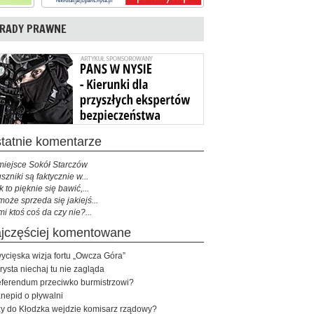
RADY PRAWNE
ostatnie komentarze
miejsce Sokół Starczów
szniki są faktycznie w...
k to pięknie się bawić,...
może sprzeda się jakiejś...
mi ktoś coś da czy nie?...
najczęściej komentowane
ycięska wizja fortu „Owcza Góra”
rysta niechaj tu nie zagląda
ferendum przeciwko burmistrzowi?
nepid o pływalni
y do Kłodzka wejdzie komisarz rządowy?