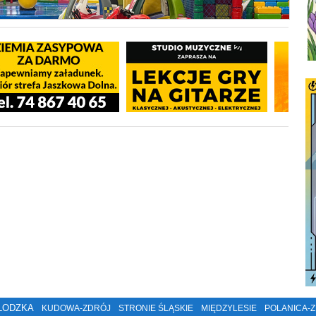
ŁODZKA
KUDOWA-ZDRÓJ
STRONIE ŚLĄSKIE
MIĘDZYLESIE
POLANICA-