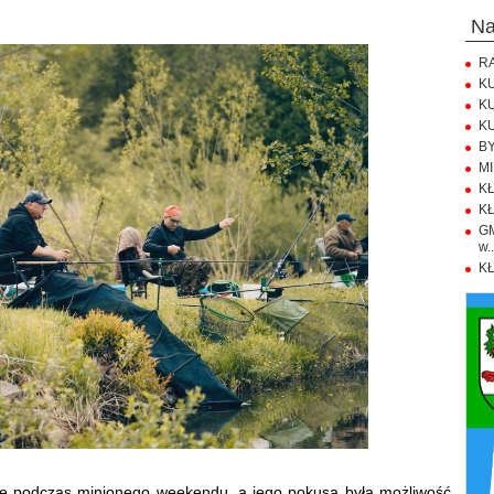
n
RA
KU
KU
KU
BY
MI
KŁ
KŁ
GM
w..
KŁ
ę podczas minionego weekendu, a jego pokusą była możliwość