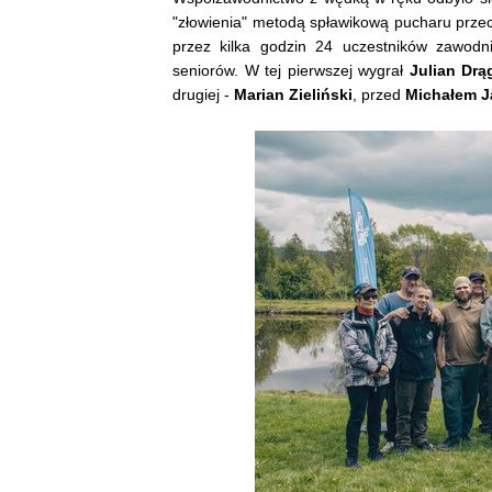
"złowienia" metodą spławikową pucharu prze
przez kilka godzin 24 uczestników zawodn
seniorów. W tej pierwszej wygrał
Julian Drą
drugiej -
Marian Zieliński
, przed
Michałem 