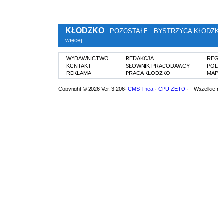
KŁODZKO
POZOSTAŁE
BYSTRZYCA KŁODZ
więcej…
WYDAWNICTWO
REDAKCJA
REG
KONTAKT
SŁOWNIK PRACODAWCY
POL
REKLAMA
PRACA KŁODZKO
MAP
Copyright © 2026 Ver. 3.206·
CMS Thea
·
CPU ZETO
· - Wszelkie