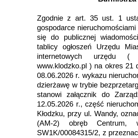
Zgodnie z art. 35 ust. 1 ust
gospodarce nieruchomościami (
się do publicznej wiadomośc
tablicy ogłoszeń Urzędu Mi
internetowych urzędu (
www.klodzko.pl ) na okres 21 d
08.06.2026 r. wykazu nieruch
dzierżawę w trybie bezprzetar
stanowi załącznik do Zarzą
12.05.2026 r., część nierucho
Kłodzku, przy ul. Wandy, ozna
(AM-2) obręb Centrum, w
SW1K/00084315/2, z przeznac