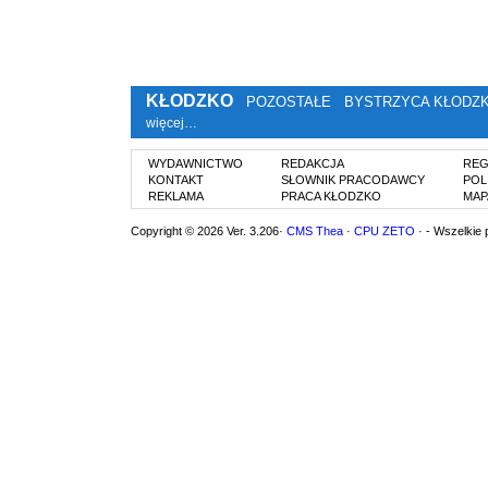
KŁODZKO
POZOSTAŁE
BYSTRZYCA KŁODZ
więcej…
WYDAWNICTWO
REDAKCJA
REG
KONTAKT
SŁOWNIK PRACODAWCY
POL
REKLAMA
PRACA KŁODZKO
MAP
Copyright © 2026 Ver. 3.206·
CMS Thea
·
CPU ZETO
· - Wszelkie