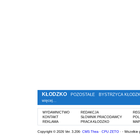
KŁODZKO
POZOSTAŁE
BYSTRZYCA KŁODZ
więcej…
WYDAWNICTWO
REDAKCJA
REG
KONTAKT
SŁOWNIK PRACODAWCY
POL
REKLAMA
PRACA KŁODZKO
MAP
Copyright © 2026 Ver. 3.206·
CMS Thea
·
CPU ZETO
· - Wszelkie