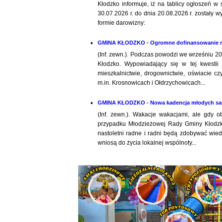
Kłodzko informuje, iż na tablicy ogłoszeń w
30.07.2026 r. do dnia 20.08.2026 r. został
formie darowizny:
GMINA KŁODZKO - Ogromne dofinansowanie na
(Inf. zewn.). Podczas powodzi we wrześniu 202
Kłodzko. Wypowiadający się w tej kwesti
mieszkalnictwie, drogownictwie, oświacie c
m.in. Krosnowicach i Ołdrzychowicach...
GMINA KŁODZKO - Nowa kadencja młodych s
(Inf. zewn.). Wakacje wakacjami, ale gdy o
przypadku Młodzieżowej Rady Gminy Kłodzko
nastoletni radne i radni będą zdobywać wie
wniosą do życia lokalnej wspólnoty...