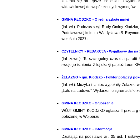
zmienia się na lepsze. Po ostatnio wykona
widowiskowej do współczesnych wymogów.
GMINA KŁODZKO - O jedną szkołę mniej
(Inf. wł.). Podczas sesji Rady Gminy Kłodzko
Podstawowej imienia Władysława S. Reymonta.
września 2027 r.
CZYTELNICY > REDAKCJA - Wyjątkowy dar na 70
(Inf. zewn.). To szczególny czas dla parafi
swojego istnienia. Z tej okazji papież Leon X
ŻELAZNO > gm. Kłodzko - Folklor połączył pok
(Inf. wł.). Muzyka i taniec wypełniły Żelazno
„Lato na Ludowo”. Wydarzenie zgromadziło ze
GMINA KŁODZKO - Ogłoszenie
WÓJT GMINY KŁODZKO ogłasza II przetarg u
położonej w Wojborzu
GMINA KŁODZKO - Informacja
Działając na podstawie art. 35 ust. 1 usta