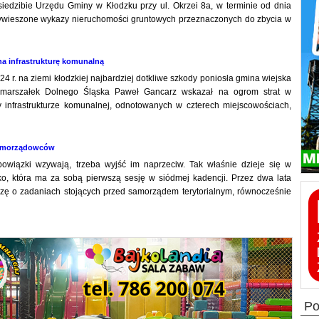
 siedzibie Urzędu Gminy w Kłodzku przy ul. Okrzei 8a, w terminie od dnia
y wywieszone wykazy nieruchomości gruntowych przeznaczonych do zbycia w
 infrastrukturę komunalną
4 r. na ziemi kłodzkiej najbardziej dotkliwe szkody poniosła gmina wiejska
i marszałek Dolnego Śląska Paweł Gancarz wskazał na ogrom strat w
zy infrastrukturze komunalnej, odnotowanych w czterech miejscowościach,
amorządowców
bowiązki wzywają, trzeba wyjść im naprzeciw. Tak właśnie dzieje się w
, która ma za sobą pierwszą sesję w siódmej kadencji. Przez dwa lata
dzę o zadaniach stojących przed samorządem terytorialnym, równocześnie
p