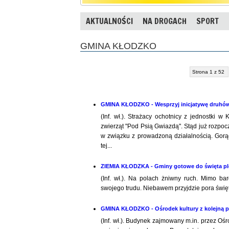
AKTUALNOŚCI
NA DROGACH
SPORT
GMINA KŁODZKO
Strona 1 z 52
GMINA KŁODZKO - Wesprzyj inicjatywę druhó
(Inf. wł.). Strażacy ochotnicy z jednostki
zwierząt "Pod Psią Gwiazdą". Stąd już rozpocz
w związku z prowadzoną działalnością. Gorą
tej...
ZIEMIA KŁODZKA - Gminy gotowe do święta p
(Inf. wł.). Na polach żniwny ruch. Mimo ba
swojego trudu. Niebawem przyjdzie pora świę
GMINA KŁODZKO - Ośrodek kultury z kolejną 
(Inf. wł.). Budynek zajmowany m.in. przez Oś