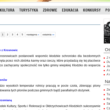
KULTURA
TURYSTYKA
ZDROWIE
EDUKACJA
KONKURSY
PO
1
2
3
4
5
następna
ostatnia
w z Krosnowic
 w Krosnowicach postanowili wspomóc kłodzkie schronisko dla bezdomnych
2 
ęta przez nich zbiórka karmy oraz rzeczy, które przydadzą się tej placówce
Du
co zachęcamy społeczność nie tylko gminy wiejskiej Kłodzko do wsparcia
Ja
A 
A 
lonów
rdzo wysokich temperatur rolnicy pracują w pocie czoła, zbierając plony
Zw
towania tych plonów podczas gminnych bądź parafialnych dożynek.
Tu
Re
przemianą
Sa
rodek Kultury, Sportu i Rekreacji w Ołdrzychowicach Kłodzkich sukcesywnie
Cz