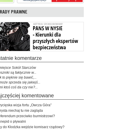
RADY PRAWNE
ostatnie komentarze
miejsce Sokół Starczów
szniki są faktycznie w...
k to pięknie się bawić,...
może sprzeda się jakiejś...
mi ktoś coś da czy nie?...
najczęściej komentowane
ycięska wizja fortu „Owcza Góra”
rysta niechaj tu nie zagląda
ferendum przeciwko burmistrzowi?
nepid o pływalni
y do Kłodzka wejdzie komisarz rządowy?