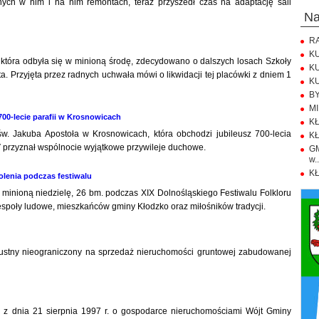
nych w nim i na nim remontach, teraz przyszedł czas na adaptację sali
n
RA
KU
, która odbyła się w minioną środę, zdecydowano o dalszych losach Szkoły
KU
 Przyjęta przez radnych uchwała mówi o likwidacji tej placówki z dniem 1
KU
BY
MI
0-lecie parafii w Krosnowicach
KŁ
i św. Jakuba Apostoła w Krosnowicach, która obchodzi jubileusz 700-lecia
KŁ
IV przyznał wspólnocie wyjątkowe przywileje duchowe.
GM
w..
KŁ
olenia podczas festiwalu
 w minioną niedzielę, 26 bm. podczas XIX Dolnośląskiego Festiwalu Folkloru
społy ludowe, mieszkańców gminy Kłodzko oraz miłośników tradycji.
stny nieograniczony na sprzedaż nieruchomości gruntowej zabudowanej
wy z dnia 21 sierpnia 1997 r. o gospodarce nieruchomościami Wójt Gminy