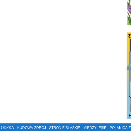
ŁODZKA
KUDOWA-ZDRÓJ
STRONIE ŚLĄSKIE
MIĘDZYLESIE
POLANICA-