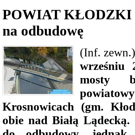
POWIAT KŁODZKI - 
na odbudowę
(Inf. zewn.
wrześniu 
mosty 
powiatow
Krosnowicach (gm. Kło
obie nad Białą Lądecką. 
do odbudowy, jednak t