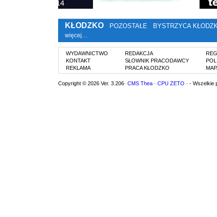
KŁODZKO
POZOSTAŁE
BYSTRZYCA KŁODZ
więcej…
WYDAWNICTWO
REDAKCJA
REG
KONTAKT
SŁOWNIK PRACODAWCY
POL
REKLAMA
PRACA KŁODZKO
MAP
Copyright © 2026 Ver. 3.206·
CMS Thea
·
CPU ZETO
· - Wszelkie